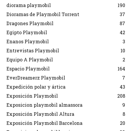
diorama playmobil
190
Dioramas de Playmobil Torrent
37
Dragones Playmobil
87
Egipto Playmobil
42
Enanos Playmobil
3
Entrevistas Playmobil
10
Equipo A Playmobil
2
Espacio Playmobil
164
EverDreamerz Playmobil
7
Expedición polar y ártica
43
Exposición Playmobil
208
Exposicion playmobil almassora
9
Exposición Playmobil Altura
8
Exposición Playmobil Barcelona
20