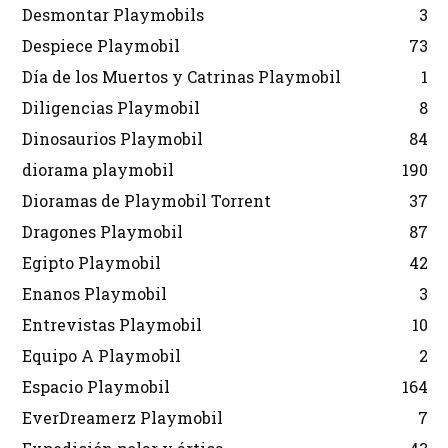
Desmontar Playmobils
3
Despiece Playmobil
73
Día de los Muertos y Catrinas Playmobil
1
Diligencias Playmobil
8
Dinosaurios Playmobil
84
diorama playmobil
190
Dioramas de Playmobil Torrent
37
Dragones Playmobil
87
Egipto Playmobil
42
Enanos Playmobil
3
Entrevistas Playmobil
10
Equipo A Playmobil
2
Espacio Playmobil
164
EverDreamerz Playmobil
7