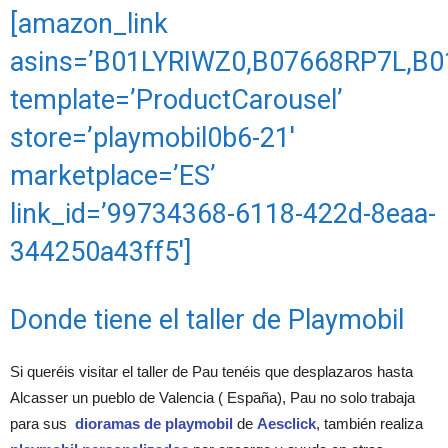
[amazon_link
asins=’B01LYRIWZ0,B07668RP7L,B0
template=’ProductCarousel’
store=’playmobil0b6-21′
marketplace=’ES’
link_id=’99734368-6118-422d-8eaa-
344250a43ff5′]
Donde tiene el taller de Playmobil
Si queréis visitar el taller de Pau tenéis que desplazaros hasta
Alcasser un pueblo de Valencia ( España), Pau no solo trabaja
para sus
dioramas de playmobil
de
Aesclick
, también realiza