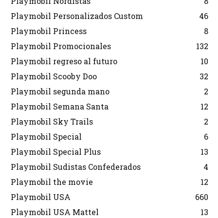
Playmobil Nordistas
8
Playmobil Personalizados Custom
46
Playmobil Princess
8
Playmobil Promocionales
132
Playmobil regreso al futuro
10
Playmobil Scooby Doo
32
Playmobil segunda mano
2
Playmobil Semana Santa
12
Playmobil Sky Trails
2
Playmobil Special
6
Playmobil Special Plus
13
Playmobil Sudistas Confederados
4
Playmobil the movie
12
Playmobil USA
660
Playmobil USA Mattel
13