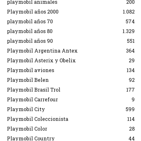
playmobil animales
200
Playmobil años 2000
1.082
playmobil años 70
574
playmobil años 80
1.329
playmobil años 90
551
Playmobil Argentina Antex
364
Playmobil Asterix y Obelix
29
Playmobil aviones
134
Playmobil Belen
92
Playmobil Brasil Trol
177
Playmobil Carrefour
9
Playmobil City
599
Playmobil Coleccionista
114
Playmobil Color
28
Playmobil Country
44