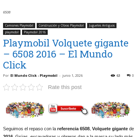
6508
Camiones Playmobil
Construcción y Obras Playmobil
Juguetes Antiguos
playmobil
Playmobil 2016
Playmobil Volquete gigante
– 6508 2016 – El Mundo
Click
Por
El Mundo Click - Playmobil
-
junio 1, 2026
63
0
Rate this post
Seguimos el repaso con la
referencia 6508
,
Volquete gigante
de
2016
. Grúas, excavadoras y obreros dan a la marca su lado más