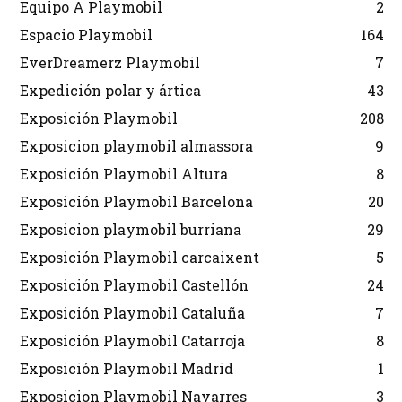
Equipo A Playmobil
2
Espacio Playmobil
164
EverDreamerz Playmobil
7
Expedición polar y ártica
43
Exposición Playmobil
208
Exposicion playmobil almassora
9
Exposición Playmobil Altura
8
Exposición Playmobil Barcelona
20
Exposicion playmobil burriana
29
Exposición Playmobil carcaixent
5
Exposición Playmobil Castellón
24
Exposición Playmobil Cataluña
7
Exposición Playmobil Catarroja
8
Exposición Playmobil Madrid
1
Exposicion Playmobil Navarres
3