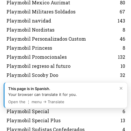
Playmobil Mexico Aurimat
80
Playmobil Militares Soldados
67
Playmobil navidad
143
Playmobil Nordistas
8
Playmobil Personalizados Custom
46
Playmobil Princess
8
Playmobil Promocionales
132
Playmobil regreso al futuro
10
Playmobil Scooby Doo
32
Playmobil segunda mano
2
×
This page is in Spanish.
Playmobil Semana Santa
12
Your browser can translate it for you.
Playmobil Sky Trails
2
Open the ⋮ menu → Translate
Playmobil Special
6
Playmobil Special Plus
13
Playmobil Sudistas Confederados
4