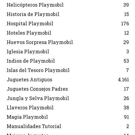
Helicópteros Playmobil
39
Historia de Playmobil
15
Hospital Playmobil
176
Hoteles Playmobil
12
Huevos Sorpresa Playmobil
29
Iglesia Playmobil
3
Indios de Playmobil
53
Islas del Tesoro Playmobil
7
Juguetes Antiguos
4.161
Juguetes Consejos Padres
17
Jungla y Selva Playmobil
26
Llaveros Playmobil
38
Magia Playmobil
91
Manualidades Tutorial
2