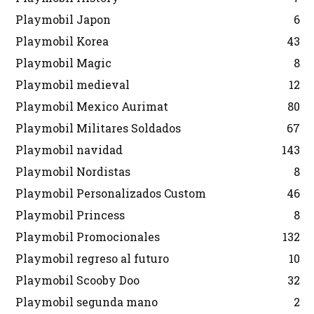
Playmobil Japon
6
Playmobil Korea
43
Playmobil Magic
8
Playmobil medieval
12
Playmobil Mexico Aurimat
80
Playmobil Militares Soldados
67
Playmobil navidad
143
Playmobil Nordistas
8
Playmobil Personalizados Custom
46
Playmobil Princess
8
Playmobil Promocionales
132
Playmobil regreso al futuro
10
Playmobil Scooby Doo
32
Playmobil segunda mano
2