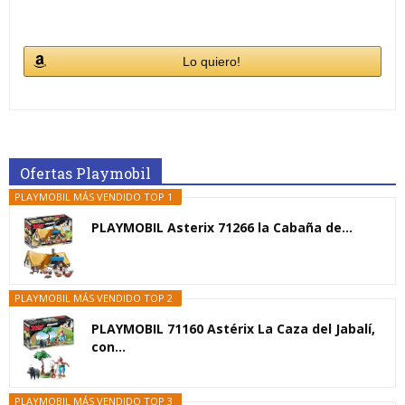
Lo quiero!
Ofertas Playmobil
PLAYMOBIL MÁS VENDIDO TOP 1
PLAYMOBIL Asterix 71266 la Cabaña de...
PLAYMOBIL MÁS VENDIDO TOP 2
PLAYMOBIL 71160 Astérix La Caza del Jabalí,
con...
PLAYMOBIL MÁS VENDIDO TOP 3