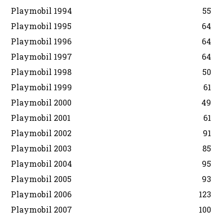
Playmobil 1994
55
Playmobil 1995
64
Playmobil 1996
64
Playmobil 1997
64
Playmobil 1998
50
Playmobil 1999
61
Playmobil 2000
49
Playmobil 2001
61
Playmobil 2002
91
Playmobil 2003
85
Playmobil 2004
95
Playmobil 2005
93
Playmobil 2006
123
Playmobil 2007
100