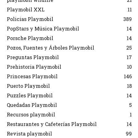
Playmobil XXL
11
Policias Playmobil
389
PopStars y Música Playmobil
14
Porsche Playmobil
14
Pozos, Fuentes y Árboles Playmobil
25
Preguntas Playmobil
17
Prehistoria Playmobil
10
Princesas Playmobil
146
Puerto Playmobil
18
Puzzles Playmobil
14
Quedadas Playmobil
5
Recursos playmobil
1
Restaurantes y Cafeterías Playmobil
14
Revista playmobil
99