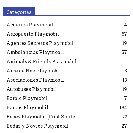
Categorias
Acuarios Playmobil
4
Aeropuerto Playmobil
67
Agentes Secretos Playmobil
19
Ambulancias Playmobil
57
Animals & Friends Playmobil
1
Arca de Noé Playmobil
3
Asociaciones Playmobil
13
Autobuses Playmobil
19
Barbie Playmobil
7
Barcos Playmobil
184
Bebés Playmobil (First Smile
22
Bodas y Novios Playmobil
27