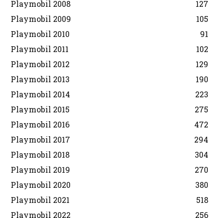
Playmobil 2008
127
Playmobil 2009
105
Playmobil 2010
91
Playmobil 2011
102
Playmobil 2012
129
Playmobil 2013
190
Playmobil 2014
223
Playmobil 2015
275
Playmobil 2016
472
Playmobil 2017
294
Playmobil 2018
304
Playmobil 2019
270
Playmobil 2020
380
Playmobil 2021
518
Playmobil 2022
256