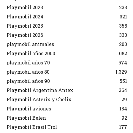
Playmobil 2023
233
Playmobil 2024
321
Playmobil 2025
358
Playmobil 2026
330
playmobil animales
200
Playmobil años 2000
1.082
playmobil años 70
574
playmobil años 80
1.329
playmobil años 90
551
Playmobil Argentina Antex
364
Playmobil Asterix y Obelix
29
Playmobil aviones
134
Playmobil Belen
92
Playmobil Brasil Trol
177