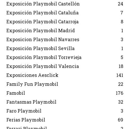
Exposición Playmobil Castellón
24
Exposición Playmobil Cataluña
7
Exposición Playmobil Catarroja
8
Exposición Playmobil Madrid
1
Exposicion Playmobil Navarres
3
Exposición Playmobil Sevilla
1
Exposición Playmobil Torrevieja
5
Exposición Playmobil Valencia
18
Exposiciones Aesclick
141
Family Fun Playmobil
22
Famobil
176
Fantasmas Playmobil
32
Faro Playmobil
3
Ferias Playmobil
69
Ferrari Playmobil
2