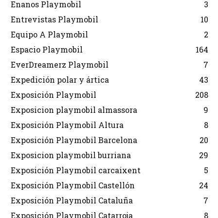
Enanos Playmobil
3
Entrevistas Playmobil
10
Equipo A Playmobil
2
Espacio Playmobil
164
EverDreamerz Playmobil
7
Expedición polar y ártica
43
Exposición Playmobil
208
Exposicion playmobil almassora
9
Exposición Playmobil Altura
8
Exposición Playmobil Barcelona
20
Exposicion playmobil burriana
29
Exposición Playmobil carcaixent
5
Exposición Playmobil Castellón
24
Exposición Playmobil Cataluña
7
Exposición Playmobil Catarroja
8