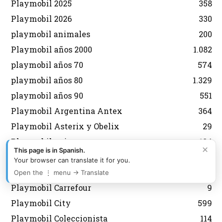
Playmobil 2025
358
Playmobil 2026
330
playmobil animales
200
Playmobil años 2000
1.082
playmobil años 70
574
playmobil años 80
1.329
playmobil años 90
551
Playmobil Argentina Antex
364
Playmobil Asterix y Obelix
29
Playmobil aviones
134
×
This page is in Spanish.
Playmobil Belen
92
Your browser can translate it for you.
Playmobil Brasil Trol
177
Open the ⋮ menu → Translate
Playmobil Carrefour
9
Playmobil City
599
Playmobil Coleccionista
114