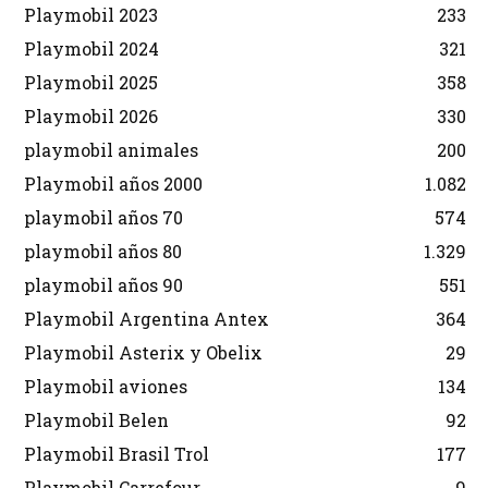
Playmobil 2023
233
Playmobil 2024
321
Playmobil 2025
358
Playmobil 2026
330
playmobil animales
200
Playmobil años 2000
1.082
playmobil años 70
574
playmobil años 80
1.329
playmobil años 90
551
Playmobil Argentina Antex
364
Playmobil Asterix y Obelix
29
Playmobil aviones
134
Playmobil Belen
92
Playmobil Brasil Trol
177
Playmobil Carrefour
9