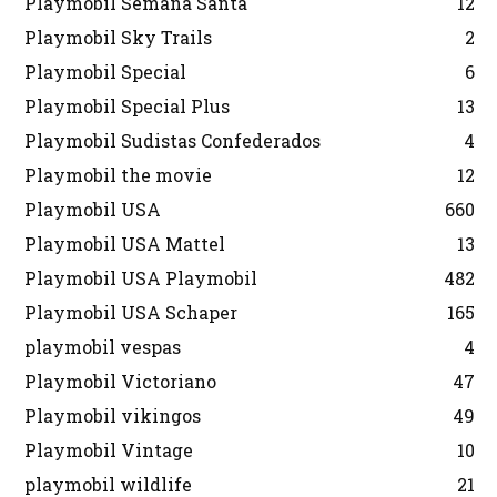
Playmobil Semana Santa
12
Playmobil Sky Trails
2
Playmobil Special
6
Playmobil Special Plus
13
Playmobil Sudistas Confederados
4
Playmobil the movie
12
Playmobil USA
660
Playmobil USA Mattel
13
Playmobil USA Playmobil
482
Playmobil USA Schaper
165
playmobil vespas
4
Playmobil Victoriano
47
Playmobil vikingos
49
Playmobil Vintage
10
playmobil wildlife
21