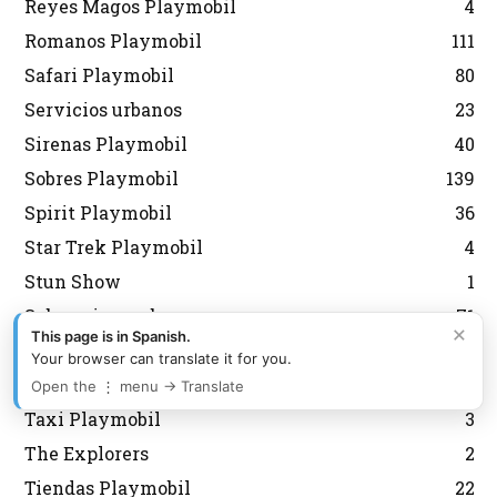
Reyes Magos Playmobil
4
Romanos Playmobil
111
Safari Playmobil
80
Servicios urbanos
23
Sirenas Playmobil
40
Sobres Playmobil
139
Spirit Playmobil
36
Star Trek Playmobil
4
Stun Show
1
Submarinos y buceo
71
×
This page is in Spanish.
Súper 4 Playmobil
23
Your browser can translate it for you.
Supermercado Playmobil
4
Open the ⋮ menu → Translate
Taxi Playmobil
3
The Explorers
2
Tiendas Playmobil
22