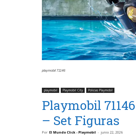
playmobil 71146
playmobil
Playmobil City
Policias Playmobil
Playmobil 71146
– Set Figuras
Por
El Mundo Click - Playmobil
-
junio 22, 2026