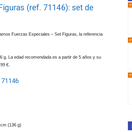
P
iguras (ref. 71146): set de
ramos Fuerzas Especiales – Set Figuras, la referencia
P
6 g. La edad recomendada es a partir de 5 años y su
,99 €.
P
l 71146
 cm (136 g)