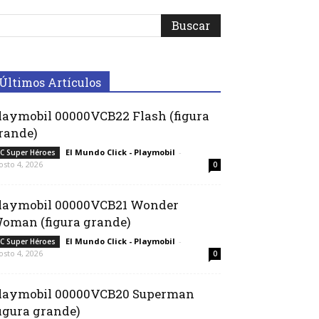
Últimos Artículos
laymobil 00000VCB22 Flash (figura
rande)
El Mundo Click - Playmobil
-
C Super Héroes
osto 4, 2026
0
laymobil 00000VCB21 Wonder
oman (figura grande)
El Mundo Click - Playmobil
-
C Super Héroes
osto 4, 2026
0
laymobil 00000VCB20 Superman
figura grande)