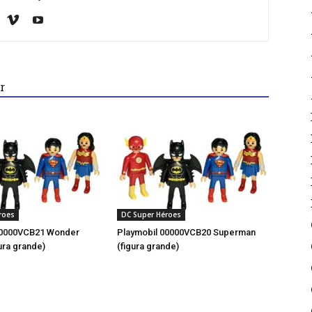
r
roes
DC Super Héroes
00000VCB21 Wonder
Playmobil 00000VCB20 Superman
ura grande)
(figura grande)