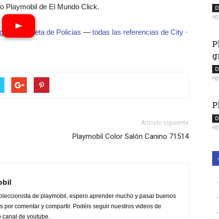
 Playmobil de El Mundo Click.
D
ag
guía completa de Policias
—
todas las referencias de City
·
P
g
D
ag
P
D
Artículo siguiente
ag
Playmobil Color Salón Canino 71514
obil
oleccionista de playmobil, espero aprender mucho y pasar buenos
 por comentar y compartir. Podéis seguir nuestros videos de
o canal de youtube.