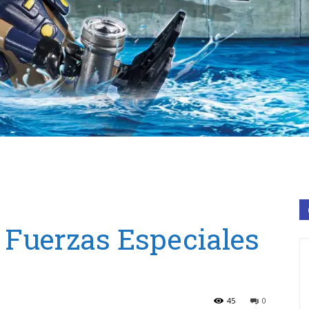
 Fuerzas Especiales
45
0