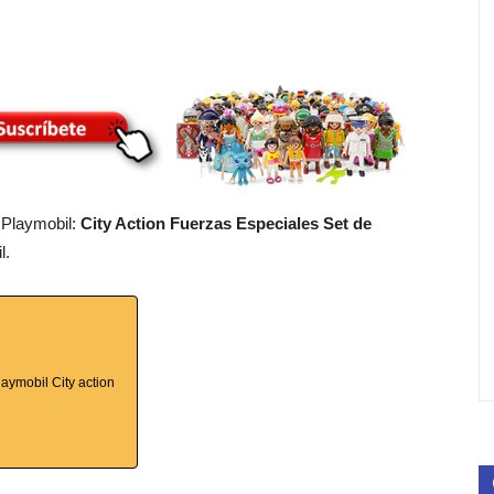
Playmobil:
City Action Fuerzas Especiales Set de
l.
laymobil City action