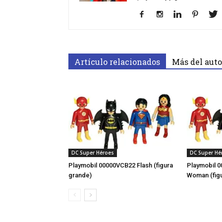
Artículo relacionados
Más del auto
DC Super Héroes
DC Super Hé
Playmobil 00000VCB22 Flash (figura
Playmobil 
grande)
Woman (fig