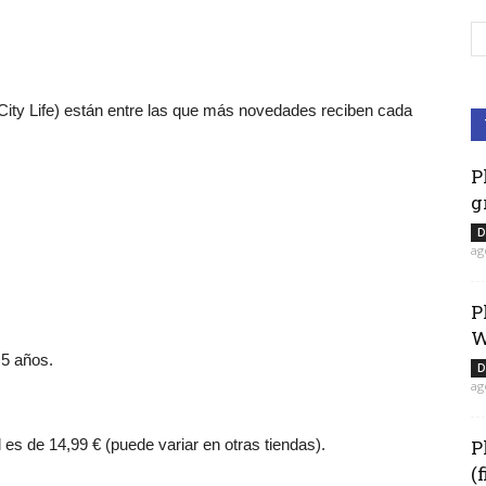
 City Life) están entre las que más novedades reciben cada
P
g
D
ag
P
W
 5 años.
D
ag
l es de 14,99 € (puede variar en otras tiendas).
P
(