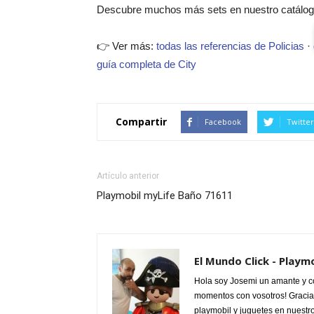
Descubre muchos más sets en nuestro catálogo
👉 Ver más:
todas las referencias de Policias
·
guía completa de City
Compartir
Facebook
Twitter
Artículo anterior
Playmobil myLife Baño 71611
El Mundo Click - Playm
Hola soy Josemi un amante y c
momentos con vosotros! Gracias
playmobil y juguetes en nuestr