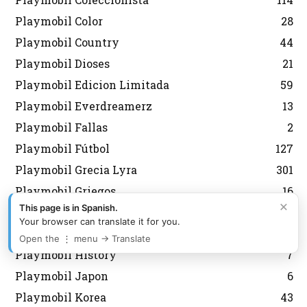
Playmobil Color
28
Playmobil Country
44
Playmobil Dioses
21
Playmobil Edicion Limitada
59
Playmobil Everdreamerz
13
Playmobil Fallas
2
Playmobil Fútbol
127
Playmobil Grecia Lyra
301
Playmobil Griegos
16
×
This page is in Spanish.
Playmobil Heidi
11
Your browser can translate it for you.
Playmobil Heroes
6
Open the ⋮ menu → Translate
Playmobil History
7
Playmobil Japon
6
Playmobil Korea
43