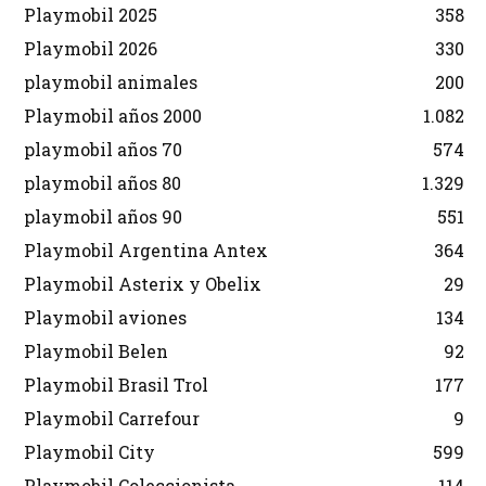
Playmobil 2025
358
Playmobil 2026
330
playmobil animales
200
Playmobil años 2000
1.082
playmobil años 70
574
playmobil años 80
1.329
playmobil años 90
551
Playmobil Argentina Antex
364
Playmobil Asterix y Obelix
29
Playmobil aviones
134
Playmobil Belen
92
Playmobil Brasil Trol
177
Playmobil Carrefour
9
Playmobil City
599
Playmobil Coleccionista
114