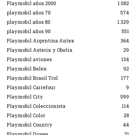
Playmobil años 2000
1.082
playmobil años 70
574
playmobil años 80
1.329
playmobil años 90
551
Playmobil Argentina Antex
364
Playmobil Asterix y Obelix
29
Playmobil aviones
134
Playmobil Belen
92
Playmobil Brasil Trol
177
Playmobil Carrefour
9
Playmobil City
599
Playmobil Coleccionista
114
Playmobil Color
28
Playmobil Country
44
Playmobil Dioses
21