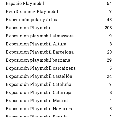
Espacio Playmobil
164
EverDreamerz Playmobil
7
Expedición polar y ártica
43
Exposición Playmobil
208
Exposicion playmobil almassora
9
Exposición Playmobil Altura
8
Exposición Playmobil Barcelona
20
Exposicion playmobil burriana
29
Exposición Playmobil carcaixent
5
Exposición Playmobil Castellón
24
Exposición Playmobil Cataluña
7
Exposición Playmobil Catarroja
8
Exposición Playmobil Madrid
1
Exposicion Playmobil Navarres
3
Exposición Playmobil Sevilla
1