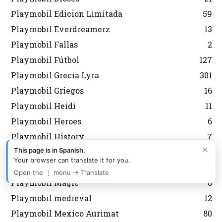
Playmobil Edicion Limitada
59
Playmobil Everdreamerz
13
Playmobil Fallas
2
Playmobil Fútbol
127
Playmobil Grecia Lyra
301
Playmobil Griegos
16
Playmobil Heidi
11
Playmobil Heroes
6
Playmobil History
7
×
This page is in Spanish.
Playmobil Japon
6
Your browser can translate it for you.
Playmobil Korea
43
Open the ⋮ menu → Translate
Playmobil Magic
8
Playmobil medieval
12
Playmobil Mexico Aurimat
80