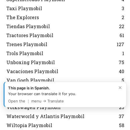
Taxi Playmobil
3
The Explorers
2
Tiendas Playmobil
22
Tractores Playmobil
61
Trenes Playmobil
127
Trols Playmobil
1
Unboxing Playmobil
75
Vacaciones Playmobil
40
Van Gogh Playmobil
5
×
This page is in Spanish.
Verano y Playa Playmobil
210
Your browser can translate it for you.
Veterinario Playmobil
28
Open the ⋮ menu → Translate
Volkswagen Playmobil
25
Waterworld y Atlantis Playmobil
37
Wiltopia Playmobil
58