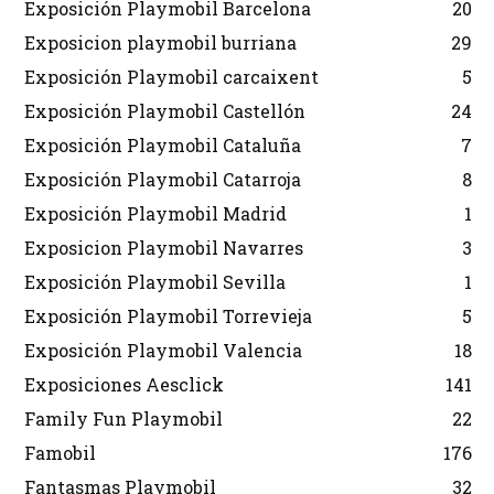
Exposición Playmobil Barcelona
20
Exposicion playmobil burriana
29
Exposición Playmobil carcaixent
5
Exposición Playmobil Castellón
24
Exposición Playmobil Cataluña
7
Exposición Playmobil Catarroja
8
Exposición Playmobil Madrid
1
Exposicion Playmobil Navarres
3
Exposición Playmobil Sevilla
1
Exposición Playmobil Torrevieja
5
Exposición Playmobil Valencia
18
Exposiciones Aesclick
141
Family Fun Playmobil
22
Famobil
176
Fantasmas Playmobil
32