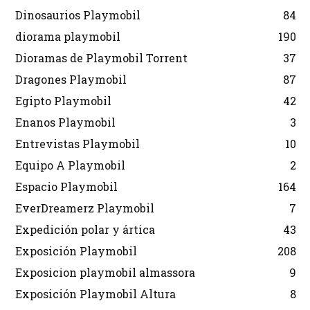
Dinosaurios Playmobil
84
diorama playmobil
190
Dioramas de Playmobil Torrent
37
Dragones Playmobil
87
Egipto Playmobil
42
Enanos Playmobil
3
Entrevistas Playmobil
10
Equipo A Playmobil
2
Espacio Playmobil
164
EverDreamerz Playmobil
7
Expedición polar y ártica
43
Exposición Playmobil
208
Exposicion playmobil almassora
9
Exposición Playmobil Altura
8