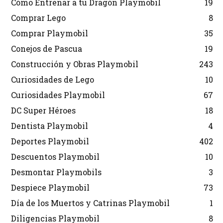
Cómo Entrenar a tu Dragón Playmobil
19
Comprar Lego
8
Comprar Playmobil
35
Conejos de Pascua
19
Construcción y Obras Playmobil
243
Curiosidades de Lego
10
Curiosidades Playmobil
67
DC Super Héroes
18
Dentista Playmobil
4
Deportes Playmobil
402
Descuentos Playmobil
10
Desmontar Playmobils
3
Despiece Playmobil
73
Día de los Muertos y Catrinas Playmobil
1
Diligencias Playmobil
8