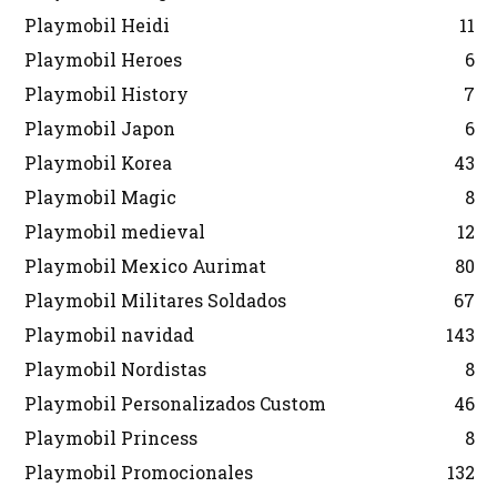
Playmobil Heidi
11
Playmobil Heroes
6
Playmobil History
7
Playmobil Japon
6
Playmobil Korea
43
Playmobil Magic
8
Playmobil medieval
12
Playmobil Mexico Aurimat
80
Playmobil Militares Soldados
67
Playmobil navidad
143
Playmobil Nordistas
8
Playmobil Personalizados Custom
46
Playmobil Princess
8
Playmobil Promocionales
132