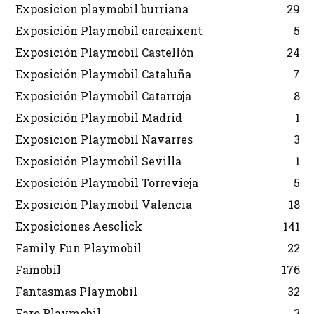
Exposicion playmobil burriana
29
Exposición Playmobil carcaixent
5
Exposición Playmobil Castellón
24
Exposición Playmobil Cataluña
7
Exposición Playmobil Catarroja
8
Exposición Playmobil Madrid
1
Exposicion Playmobil Navarres
3
Exposición Playmobil Sevilla
1
Exposición Playmobil Torrevieja
5
Exposición Playmobil Valencia
18
Exposiciones Aesclick
141
Family Fun Playmobil
22
Famobil
176
Fantasmas Playmobil
32
Faro Playmobil
3