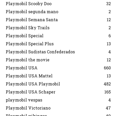
Playmobil Scooby Doo
32
Playmobil segunda mano
2
Playmobil Semana Santa
12
Playmobil Sky Trails
2
Playmobil Special
6
Playmobil Special Plus
13
Playmobil Sudistas Confederados
4
Playmobil the movie
12
Playmobil USA
660
Playmobil USA Mattel
13
Playmobil USA Playmobil
482
Playmobil USA Schaper
165
playmobil vespas
4
Playmobil Victoriano
47
Playmobil vikingos
49