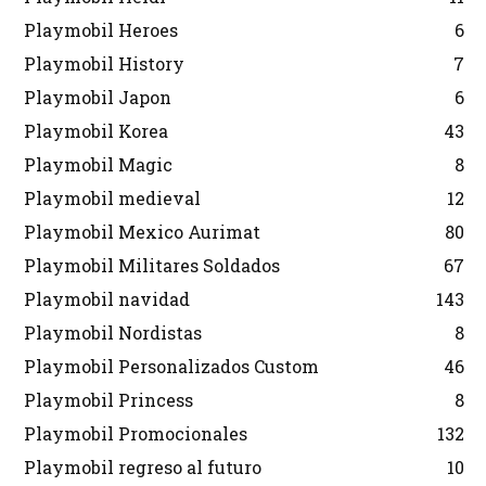
Playmobil Heroes
6
Playmobil History
7
Playmobil Japon
6
Playmobil Korea
43
Playmobil Magic
8
Playmobil medieval
12
Playmobil Mexico Aurimat
80
Playmobil Militares Soldados
67
Playmobil navidad
143
Playmobil Nordistas
8
Playmobil Personalizados Custom
46
Playmobil Princess
8
Playmobil Promocionales
132
Playmobil regreso al futuro
10