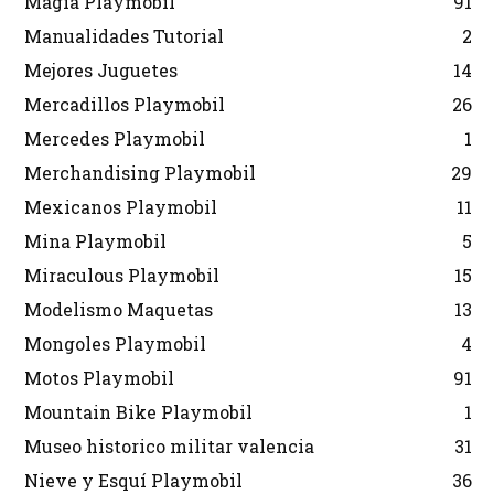
Magia Playmobil
91
Manualidades Tutorial
2
Mejores Juguetes
14
Mercadillos Playmobil
26
Mercedes Playmobil
1
Merchandising Playmobil
29
Mexicanos Playmobil
11
Mina Playmobil
5
Miraculous Playmobil
15
Modelismo Maquetas
13
Mongoles Playmobil
4
Motos Playmobil
91
Mountain Bike Playmobil
1
Museo historico militar valencia
31
Nieve y Esquí Playmobil
36