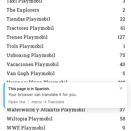
Taxi Playmobil
3
The Explorers
2
Tiendas Playmobil
22
Tractores Playmobil
61
Trenes Playmobil
127
Trols Playmobil
1
Unboxing Playmobil
75
Vacaciones Playmobil
40
Van Gogh Playmobil
5
Verano y Playa Playmobil
210
×
This page is in Spanish.
Veterinario Playmobil
28
Your browser can translate it for you.
Volkswagen Playmobil
25
Open the ⋮ menu → Translate
Waterworld y Atlantis Playmobil
37
Wiltopia Playmobil
58
WWE Playmobil
9