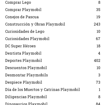
Comprar Lego
8
Comprar Playmobil
35
Conejos de Pascua
19
Construcción y Obras Playmobil
243
Curiosidades de Lego
10
Curiosidades Playmobil
67
DC Super Héroes
18
Dentista Playmobil
4
Deportes Playmobil
402
Descuentos Playmobil
10
Desmontar Playmobils
3
Despiece Playmobil
73
Día de los Muertos y Catrinas Playmobil
1
Diligencias Playmobil
8
Dinosaurios Playmobil
84