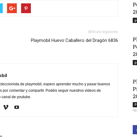
P
2
p
Artículo siguiente
P
Playmobil Huevo Caballero del Dragón 6836
P
2
p
obil
P
oleccionista de playmobil, espero aprender mucho y pasar buenos
P
 por comentar y compartir. Podéis seguir nuestros videos de
2
o canal de youtube.
P
ag
r