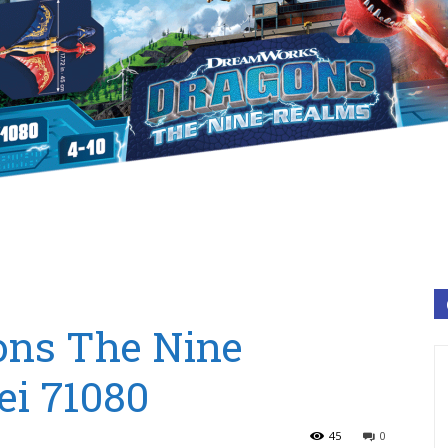
ons The Nine
i 71080
45
0