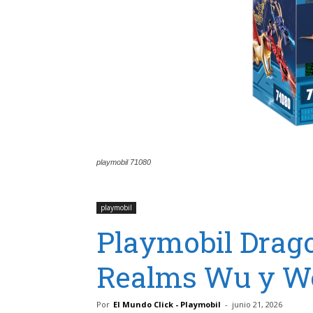
playmobil 71080
playmobil
Playmobil Drag
Realms Wu y We
Por
El Mundo Click - Playmobil
-
junio 21, 2026