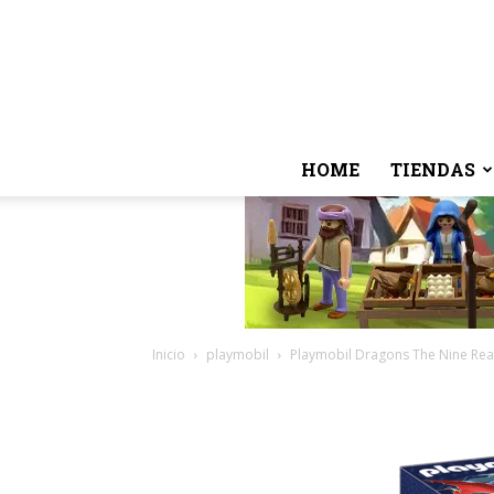
HOME
TIENDAS
Inicio
playmobil
Playmobil Dragons The Nine Re