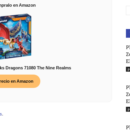
mpralo en Amazon
P
Z
E
 Dragons 71080 The Nine Realms
p
recio en Amazon
P
Z
El
p
s
.
P