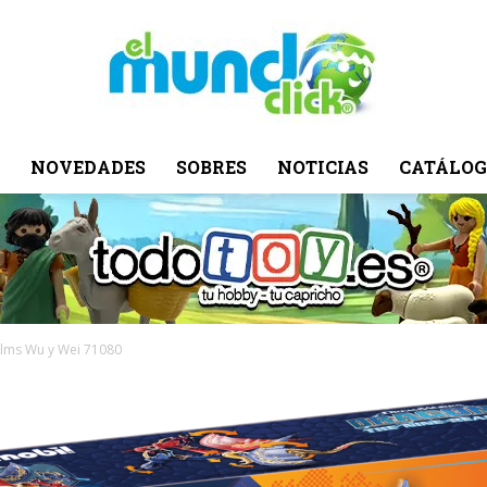
NOVEDADES
SOBRES
NOTICIAS
CATÁLOG
El
Mundo
alms Wu y Wei 71080
Click