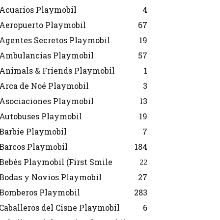
Acuarios Playmobil
4
Aeropuerto Playmobil
67
Agentes Secretos Playmobil
19
Ambulancias Playmobil
57
Animals & Friends Playmobil
1
Arca de Noé Playmobil
3
Asociaciones Playmobil
13
Autobuses Playmobil
19
Barbie Playmobil
7
Barcos Playmobil
184
Bebés Playmobil (First Smile
22
Bodas y Novios Playmobil
27
Bomberos Playmobil
283
Caballeros del Cisne Playmobil
6