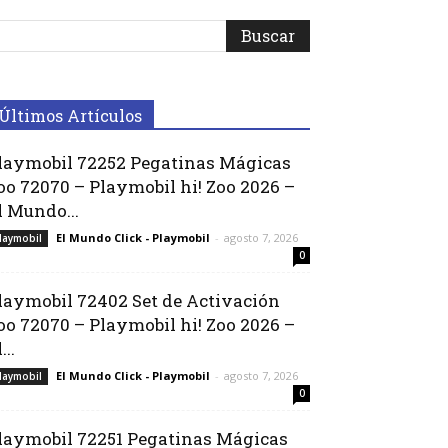
Últimos Artículos
laymobil 72252 Pegatinas Mágicas
oo 72070 – Playmobil hi! Zoo 2026 –
l Mundo...
El Mundo Click - Playmobil
-
agosto 7, 2026
laymobil
0
laymobil 72402 Set de Activación
oo 72070 – Playmobil hi! Zoo 2026 –
...
El Mundo Click - Playmobil
-
agosto 7, 2026
laymobil
0
laymobil 72251 Pegatinas Mágicas