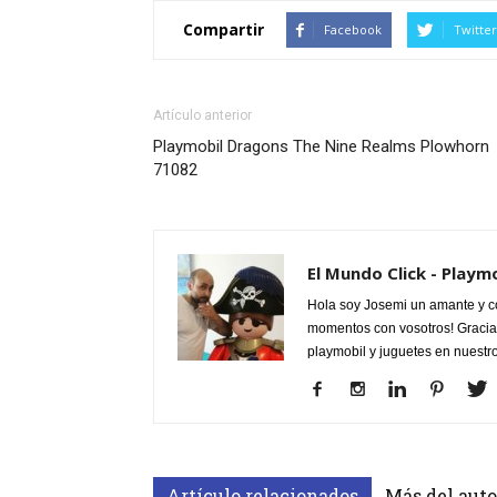
Compartir
Facebook
Twitter
Artículo anterior
Playmobil Dragons The Nine Realms Plowhorn
71082
El Mundo Click - Playm
Hola soy Josemi un amante y c
momentos con vosotros! Gracias
playmobil y juguetes en nuestr
Artículo relacionados
Más del auto