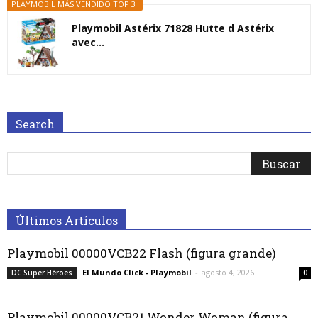
PLAYMOBIL MÁS VENDIDO TOP 3
Playmobil Astérix 71828 Hutte d Astérix
avec...
Search
Últimos Artículos
Playmobil 00000VCB22 Flash (figura grande)
El Mundo Click - Playmobil
-
agosto 4, 2026
DC Super Héroes
0
Playmobil 00000VCB21 Wonder Woman (figura