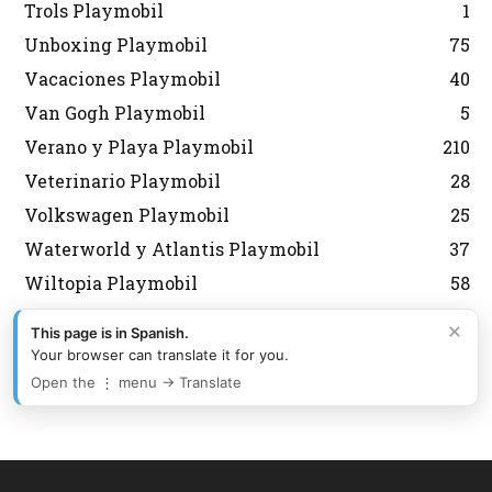
Trols Playmobil
1
Unboxing Playmobil
75
Vacaciones Playmobil
40
Van Gogh Playmobil
5
Verano y Playa Playmobil
210
Veterinario Playmobil
28
Volkswagen Playmobil
25
Waterworld y Atlantis Playmobil
37
Wiltopia Playmobil
58
WWE Playmobil
9
×
This page is in Spanish.
Zoo Playmobil
102
Your browser can translate it for you.
Zulús Playmobil
1
Open the ⋮ menu → Translate