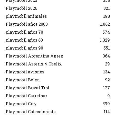
Playmobil 2025
358
Playmobil 2026
321
playmobil animales
198
Playmobil años 2000
1.082
playmobil años 70
574
playmobil años 80
1.329
playmobil años 90
551
Playmobil Argentina Antex
364
Playmobil Asterix y Obelix
29
Playmobil aviones
134
Playmobil Belen
92
Playmobil Brasil Trol
177
Playmobil Carrefour
9
Playmobil City
599
Playmobil Coleccionista
114