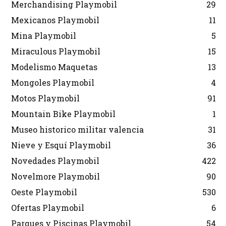
Merchandising Playmobil
29
Mexicanos Playmobil
11
Mina Playmobil
5
Miraculous Playmobil
15
Modelismo Maquetas
13
Mongoles Playmobil
4
Motos Playmobil
91
Mountain Bike Playmobil
1
Museo historico militar valencia
31
Nieve y Esquí Playmobil
36
Novedades Playmobil
422
Novelmore Playmobil
90
Oeste Playmobil
530
Ofertas Playmobil
6
Parques y Piscinas Playmobil
54