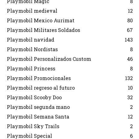
Playmobil Magic
8
Playmobil medieval
12
Playmobil Mexico Aurimat
80
Playmobil Militares Soldados
67
Playmobil navidad
143
Playmobil Nordistas
8
Playmobil Personalizados Custom
46
Playmobil Princess
8
Playmobil Promocionales
132
Playmobil regreso al futuro
10
Playmobil Scooby Doo
32
Playmobil segunda mano
2
Playmobil Semana Santa
12
Playmobil Sky Trails
2
Playmobil Special
6