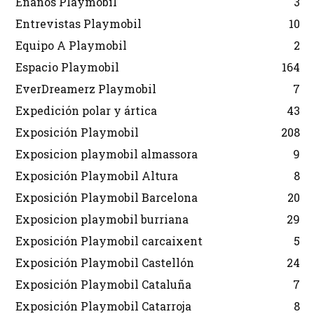
Enanos Playmobil
3
Entrevistas Playmobil
10
Equipo A Playmobil
2
Espacio Playmobil
164
EverDreamerz Playmobil
7
Expedición polar y ártica
43
Exposición Playmobil
208
Exposicion playmobil almassora
9
Exposición Playmobil Altura
8
Exposición Playmobil Barcelona
20
Exposicion playmobil burriana
29
Exposición Playmobil carcaixent
5
Exposición Playmobil Castellón
24
Exposición Playmobil Cataluña
7
Exposición Playmobil Catarroja
8