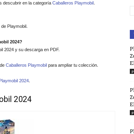
 descubrir en la categoría
Caballeros Playmobil
.
s de Playmobil.
mobil 2024?
P
bil 2024 y su descarga en PDF.
Z
E
o de
Caballeros Playmobil
para ampliar tu colección.
p
Playmobil 2024
.
P
Z
obil 2024
El
p
P