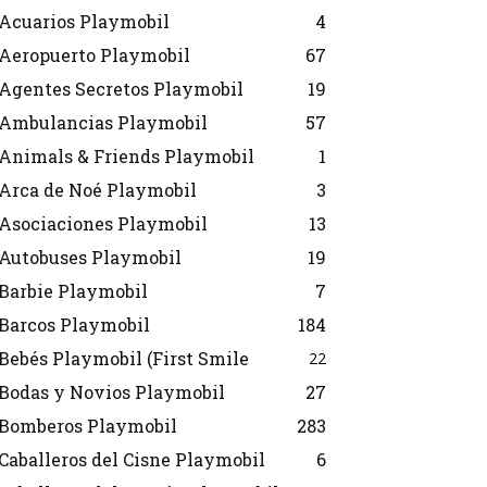
Acuarios Playmobil
4
Aeropuerto Playmobil
67
Agentes Secretos Playmobil
19
Ambulancias Playmobil
57
Animals & Friends Playmobil
1
Arca de Noé Playmobil
3
Asociaciones Playmobil
13
Autobuses Playmobil
19
Barbie Playmobil
7
Barcos Playmobil
184
Bebés Playmobil (First Smile
22
Bodas y Novios Playmobil
27
Bomberos Playmobil
283
Caballeros del Cisne Playmobil
6