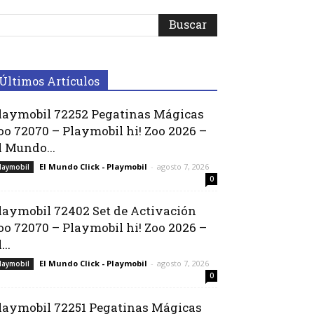
Últimos Artículos
laymobil 72252 Pegatinas Mágicas
oo 72070 – Playmobil hi! Zoo 2026 –
l Mundo...
El Mundo Click - Playmobil
-
agosto 7, 2026
laymobil
0
laymobil 72402 Set de Activación
oo 72070 – Playmobil hi! Zoo 2026 –
...
El Mundo Click - Playmobil
-
agosto 7, 2026
laymobil
0
laymobil 72251 Pegatinas Mágicas