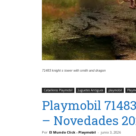
71483 knight s tower with smith and dragon
Caballeros Playmobil
Juguetes Antiguos
playmobil
Playm
Playmobil 71483
– Novedades 20
Por
El Mundo Click - Playmobil
-
junio 3, 2026