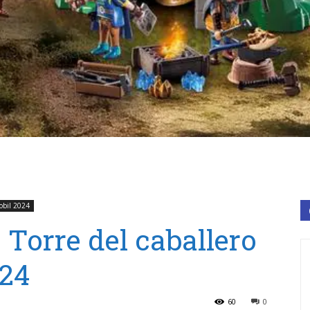
obil 2024
 Torre del caballero
24
60
0