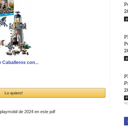
P
2
p
P
P
2
p
Caballeros con...
P
P
2
Lo quiero!
P
ag
 playmobil de 2024 en este pdf