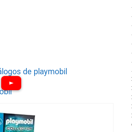
álogos de playmobil
obil
Ver vídeos