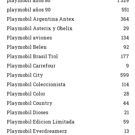
playmobil años 80
1.329
playmobil años 90
551
Playmobil Argentina Antex
364
Playmobil Asterix y Obelix
29
Playmobil aviones
134
Playmobil Belen
92
Playmobil Brasil Trol
177
Playmobil Carrefour
9
Playmobil City
599
Playmobil Coleccionista
114
Playmobil Color
28
Playmobil Country
44
Playmobil Dioses
21
Playmobil Edicion Limitada
59
Playmobil Everdreamerz
13