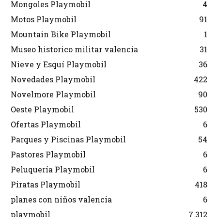
Mongoles Playmobil
4
Motos Playmobil
91
Mountain Bike Playmobil
1
Museo historico militar valencia
31
Nieve y Esquí Playmobil
36
Novedades Playmobil
422
Novelmore Playmobil
90
Oeste Playmobil
530
Ofertas Playmobil
6
Parques y Piscinas Playmobil
54
Pastores Playmobil
6
Peluquería Playmobil
6
Piratas Playmobil
418
planes con niños valencia
6
playmobil
7.312