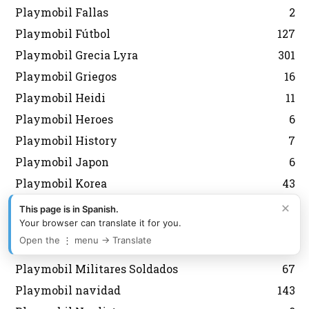
Playmobil Fallas
2
Playmobil Fútbol
127
Playmobil Grecia Lyra
301
Playmobil Griegos
16
Playmobil Heidi
11
Playmobil Heroes
6
Playmobil History
7
Playmobil Japon
6
Playmobil Korea
43
Playmobil Magic
8
×
This page is in Spanish.
Your browser can translate it for you.
Playmobil medieval
12
Open the ⋮ menu → Translate
Playmobil Mexico Aurimat
80
Playmobil Militares Soldados
67
Playmobil navidad
143