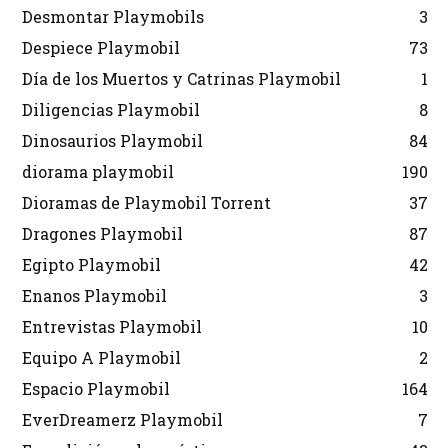
Desmontar Playmobils
3
Despiece Playmobil
73
Día de los Muertos y Catrinas Playmobil
1
Diligencias Playmobil
8
Dinosaurios Playmobil
84
diorama playmobil
190
Dioramas de Playmobil Torrent
37
Dragones Playmobil
87
Egipto Playmobil
42
Enanos Playmobil
3
Entrevistas Playmobil
10
Equipo A Playmobil
2
Espacio Playmobil
164
EverDreamerz Playmobil
7