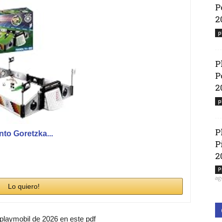
P
2
p
P
P
2
p
P
to Goretzka...
P
2
P
ag
Lo quiero!
 playmobil de 2026 en este pdf