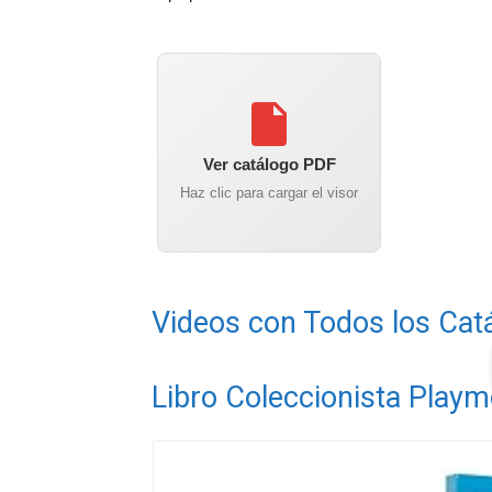
Ver catálogo PDF
Haz clic para cargar el visor
Videos con Todos los Cat
Libro Coleccionista Playm