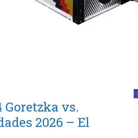
 Goretzka vs.
dades 2026 – El