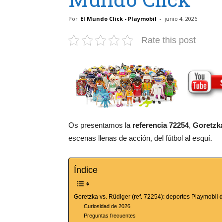
Por
El Mundo Click - Playmobil
-
junio 4, 2026
Rate this post
Os presentamos la
referencia 72254
,
Goretzk
escenas llenas de acción, del fútbol al esquí.
Índice
Goretzka vs. Rüdiger (ref. 72254): deportes Playmobil
Curiosidad de 2026
Preguntas frecuentes