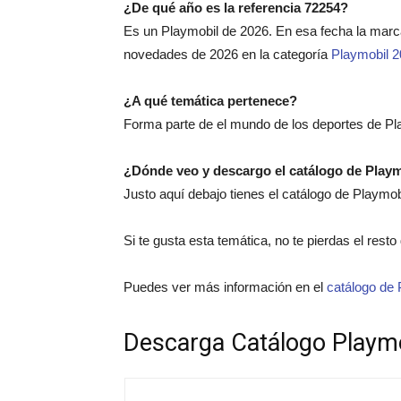
¿De qué año es la referencia 72254?
Es un Playmobil de 2026. En esa fecha la mar
novedades de 2026 en la categoría
Playmobil 
¿A qué temática pertenece?
Forma parte de el mundo de los deportes de Pl
¿Dónde veo y descargo el catálogo de Play
Justo aquí debajo tienes el catálogo de Playmo
Si te gusta esta temática, no te pierdas el rest
Puedes ver más información en el
catálogo de 
Descarga Catálogo Playm