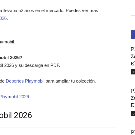
ca llevaba 52 años en el mercado. Puedes ver más
2026
.
aymobil.
P
Z
mobil 2026?
E
bil 2026 y su descarga en PDF.
p
o de
Deportes Playmobil
para ampliar tu colección.
P
Playmobil 2026
.
Z
El
obil 2026
p
P