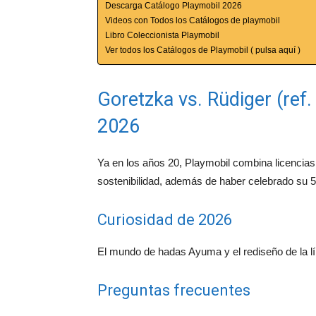
Descarga Catálogo Playmobil 2026
Videos con Todos los Catálogos de playmobil
Libro Coleccionista Playmobil
Ver todos los Catálogos de Playmobil ( pulsa aquí )
Goretzka vs. Rüdiger (ref
2026
Ya en los años 20, Playmobil combina licencias 
sostenibilidad, además de haber celebrado su 5
Curiosidad de 2026
El mundo de hadas Ayuma y el rediseño de la lín
Preguntas frecuentes