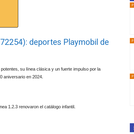
P
. 72254): deportes Playmobil de
P
potentes, su línea clásica y un fuerte impulso por la
P
0 aniversario en 2024.
ea 1.2.3 renovaron el catálogo infantil.