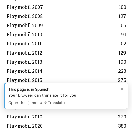
Playmobil 2007
100
Playmobil 2008
127
Playmobil 2009
105
Playmobil 2010
91
Playmobil 2011
102
Playmobil 2012
129
Playmobil 2013
190
Playmobil 2014
223
Playmobil 2015
275
×
Playmobil 2016
472
This page is in Spanish.
Your browser can translate it for you.
Playmobil 2017
294
Open the ⋮ menu → Translate
Playmobil 2018
304
Playmobil 2019
270
Playmobil 2020
380