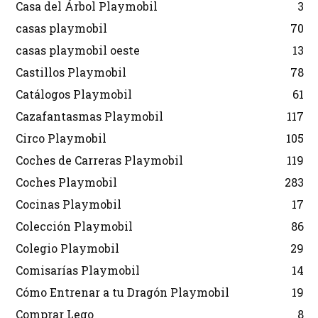
Casa del Árbol Playmobil
3
casas playmobil
70
casas playmobil oeste
13
Castillos Playmobil
78
Catálogos Playmobil
61
Cazafantasmas Playmobil
117
Circo Playmobil
105
Coches de Carreras Playmobil
119
Coches Playmobil
283
Cocinas Playmobil
17
Colección Playmobil
86
Colegio Playmobil
29
Comisarías Playmobil
14
Cómo Entrenar a tu Dragón Playmobil
19
Comprar Lego
8