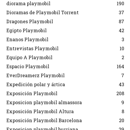
diorama playmobil
190
Dioramas de Playmobil Torrent
37
Dragones Playmobil
87
Egipto Playmobil
42
Enanos Playmobil
3
Entrevistas Playmobil
10
Equipo A Playmobil
2
Espacio Playmobil
164
EverDreamerz Playmobil
7
Expedición polar y ártica
43
Exposición Playmobil
208
Exposicion playmobil almassora
9
Exposición Playmobil Altura
8
Exposición Playmobil Barcelona
20
Exposicion playmobil burriana
29