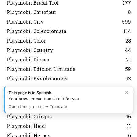
Playmobil Brasil Trol
177
Playmobil Carrefour
9
Playmobil City
599
Playmobil Coleccionista
114
Playmobil Color
28
Playmobil Country
44
Playmobil Dioses
21
Playmobil Edicion Limitada
59
Playmobil Everdreamerz
13
Playmobil Fallas
2
×
This page is in Spanish.
Playmobil Fútbol
127
Your browser can translate it for you.
Playmobil Grecia Lyra
301
Open the ⋮ menu → Translate
Playmobil Griegos
16
Playmobil Heidi
11
Playmobil Heroes
6