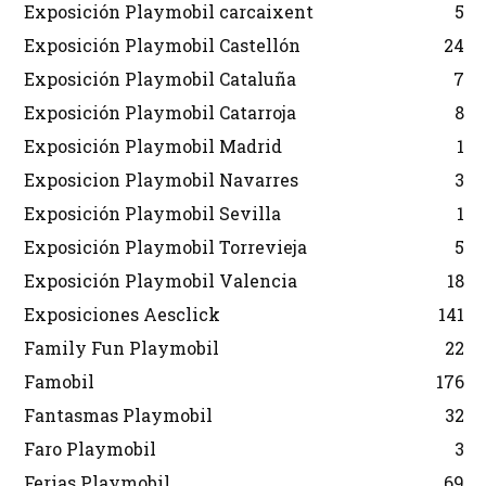
Exposición Playmobil carcaixent
5
Exposición Playmobil Castellón
24
Exposición Playmobil Cataluña
7
Exposición Playmobil Catarroja
8
Exposición Playmobil Madrid
1
Exposicion Playmobil Navarres
3
Exposición Playmobil Sevilla
1
Exposición Playmobil Torrevieja
5
Exposición Playmobil Valencia
18
Exposiciones Aesclick
141
Family Fun Playmobil
22
Famobil
176
Fantasmas Playmobil
32
Faro Playmobil
3
Ferias Playmobil
69