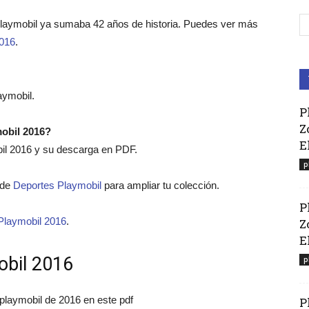
Playmobil ya sumaba 42 años de historia. Puedes ver más
2016
.
aymobil.
P
Z
mobil 2016?
E
bil 2016 y su descarga en PDF.
p
o de
Deportes Playmobil
para ampliar tu colección.
P
Playmobil 2016
.
Z
El
obil 2016
p
 playmobil de 2016 en este pdf
P