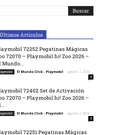
Últimos Artículos
laymobil 72252 Pegatinas Mágicas
oo 72070 – Playmobil hi! Zoo 2026 –
l Mundo...
El Mundo Click - Playmobil
-
agosto 7, 2026
laymobil
0
laymobil 72402 Set de Activación
oo 72070 – Playmobil hi! Zoo 2026 –
...
El Mundo Click - Playmobil
-
agosto 7, 2026
laymobil
0
laymobil 72251 Pegatinas Mágicas