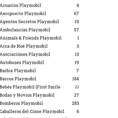
Acuarios Playmobil
4
Aeropuerto Playmobil
67
Agentes Secretos Playmobil
19
Ambulancias Playmobil
57
Animals & Friends Playmobil
1
Arca de Noé Playmobil
3
Asociaciones Playmobil
13
Autobuses Playmobil
19
Barbie Playmobil
7
Barcos Playmobil
184
Bebés Playmobil (First Smile
22
Bodas y Novios Playmobil
27
Bomberos Playmobil
283
Caballeros del Cisne Playmobil
6