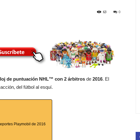
63
0
loj de puntuación NHL™ con 2 árbitros
de
2016
. El
cción, del fútbol al esquí.
deportes Playmobil de 2016