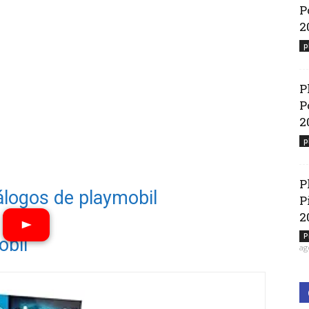
P
2
p
P
P
2
p
P
álogos de playmobil
P
2
P
obil
ag
Ver vídeos