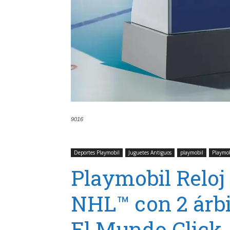
9016
Deportes Playmobil
Juguetes Antiguos
playmobil
Playmo
Playmobil Reloj
NHL™ con 2 árbi
El Mundo Click