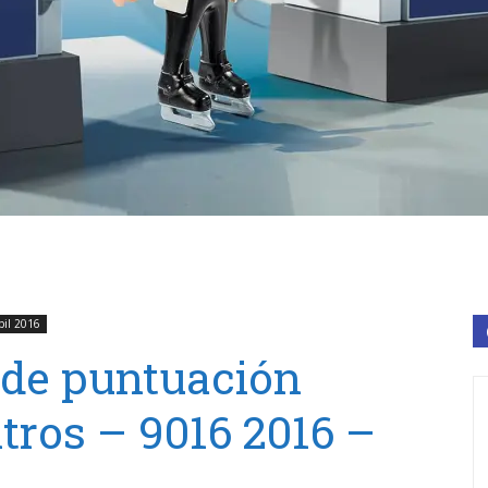
bil 2016
 de puntuación
tros – 9016 2016 –