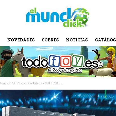
NOVEDADES
SOBRES
NOTICIAS
CATÁLOG
El
Mundo
tuación NHL™ con 2 árbitros – 9016 2016...
Click