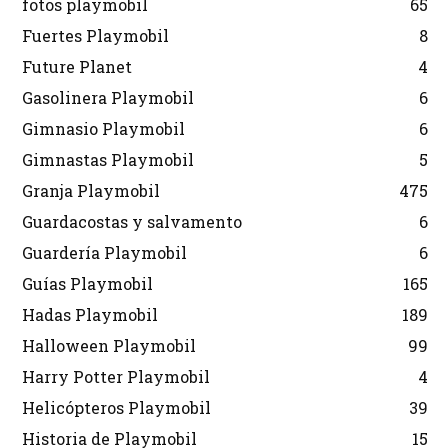
fotos playmobil
65
Fuertes Playmobil
8
Future Planet
4
Gasolinera Playmobil
6
Gimnasio Playmobil
6
Gimnastas Playmobil
5
Granja Playmobil
475
Guardacostas y salvamento
6
Guardería Playmobil
6
Guías Playmobil
165
Hadas Playmobil
189
Halloween Playmobil
99
Harry Potter Playmobil
4
Helicópteros Playmobil
39
Historia de Playmobil
15