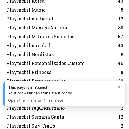
Playmobil Korea
43
Playmobil Magic
8
Playmobil medieval
12
Playmobil Mexico Aurimat
80
Playmobil Militares Soldados
67
Playmobil navidad
143
Playmobil Nordistas
8
Playmobil Personalizados Custom
46
Playmobil Princess
8
Playmobil Promocionales
132
×
This page is in Spanish.
Playmobil regreso al futuro
10
Your browser can translate it for you.
Playmobil Scooby Doo
32
Open the ⋮ menu → Translate
Playmobil segunda mano
2
Playmobil Semana Santa
12
Playmobil Sky Trails
2