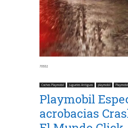
70551
Coches Playmobil
Juguetes Antiguos
playmobil
Playmobi
Playmobil Espe
acrobacias Cras
El Mundo Click