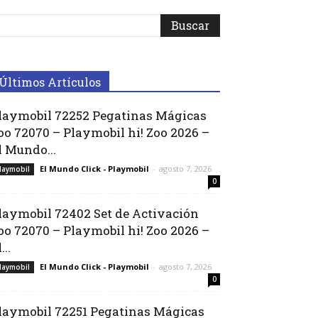
Últimos Artículos
laymobil 72252 Pegatinas Mágicas
oo 72070 – Playmobil hi! Zoo 2026 –
l Mundo...
El Mundo Click - Playmobil
-
agosto 7, 2026
laymobil
0
laymobil 72402 Set de Activación
oo 72070 – Playmobil hi! Zoo 2026 –
...
El Mundo Click - Playmobil
-
agosto 7, 2026
laymobil
0
laymobil 72251 Pegatinas Mágicas