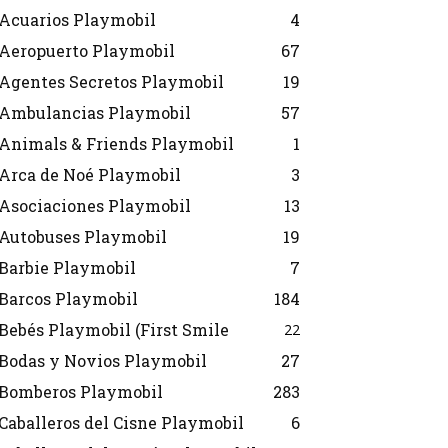
Acuarios Playmobil
4
Aeropuerto Playmobil
67
Agentes Secretos Playmobil
19
Ambulancias Playmobil
57
Animals & Friends Playmobil
1
Arca de Noé Playmobil
3
Asociaciones Playmobil
13
Autobuses Playmobil
19
Barbie Playmobil
7
Barcos Playmobil
184
Bebés Playmobil (First Smile
22
Bodas y Novios Playmobil
27
Bomberos Playmobil
283
Caballeros del Cisne Playmobil
6