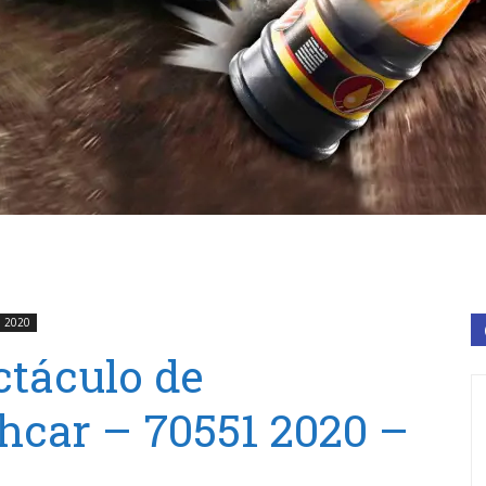
l 2020
ctáculo de
hcar – 70551 2020 –