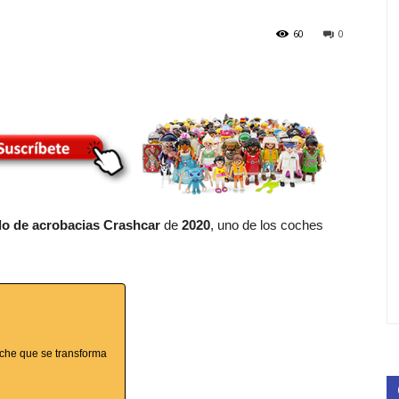
60
0
o de acrobacias Crashcar
de
2020
, uno de los coches
oche que se transforma