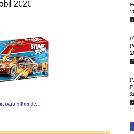
obil 2020
P
2
p
P
P
2
p
P
P
2
P
 para niños de...
ag