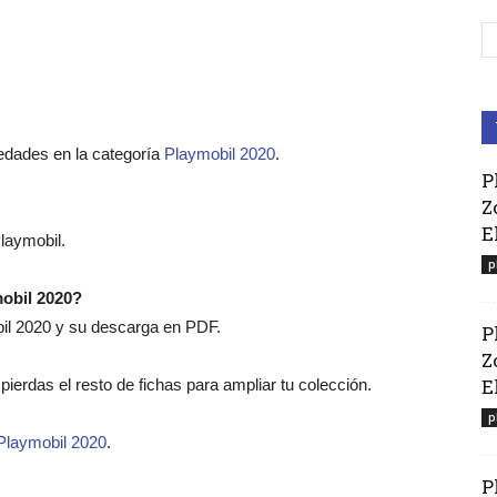
edades en la categoría
Playmobil 2020
.
P
Z
E
laymobil.
p
mobil 2020?
bil 2020 y su descarga en PDF.
P
Z
El
e pierdas el resto de fichas para ampliar tu colección.
p
Playmobil 2020
.
P