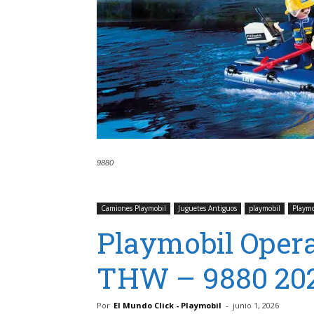
9880
Camiones Playmobil
Juguetes Antiguos
playmobil
Playmo
Playmobil Opera
THW – 9880 202
Por
El Mundo Click - Playmobil
-
junio 1, 2026