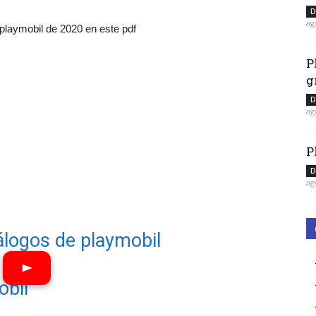
D
ag
 playmobil de 2020 en este pdf
P
g
D
ag
P
D
ag
álogos de playmobil
obil
Ver vídeos