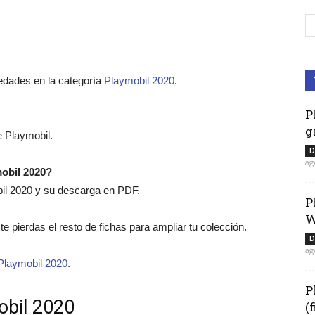
edades en la categoría
Playmobil 2020
.
P
g
 Playmobil.
D
ag
mobil 2020?
bil 2020 y su descarga en PDF.
P
W
 te pierdas el resto de fichas para ampliar tu colección.
D
ag
Playmobil 2020
.
P
obil 2020
(