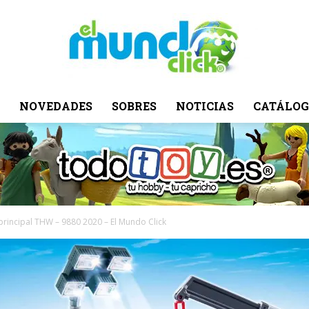
NOVEDADES
SOBRES
NOTICIAS
CATÁLOG
El
Mundo
rincipal THW – 9880 2020 – El Mundo Click
Click