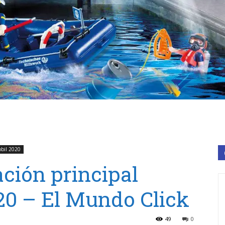
bil 2020
ción principal
0 – El Mundo Click
49
0