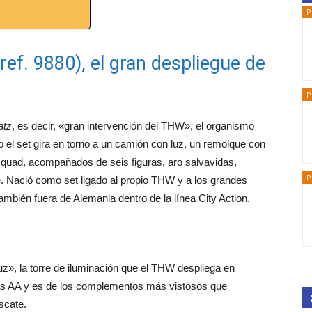
P
ef. 9880), el gran despliegue de
P
atz
, es decir, «gran intervención del THW», el organismo
o el set gira en torno a un camión con luz, un remolque con
 quad, acompañados de seis figuras, aro salvavidas,
P
te. Nació como set ligado al propio THW y a los grandes
mbién fuera de Alemania dentro de la línea City Action.
luz», la torre de iluminación que el THW despliega en
ilas AA y es de los complementos más vistosos que
scate.