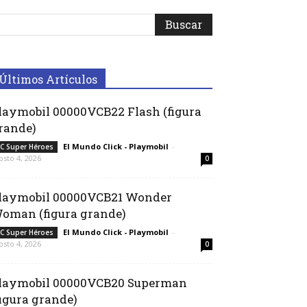
Últimos Artículos
laymobil 00000VCB22 Flash (figura
rande)
El Mundo Click - Playmobil
-
C Super Héroes
osto 4, 2026
0
laymobil 00000VCB21 Wonder
oman (figura grande)
El Mundo Click - Playmobil
-
C Super Héroes
osto 4, 2026
0
laymobil 00000VCB20 Superman
figura grande)