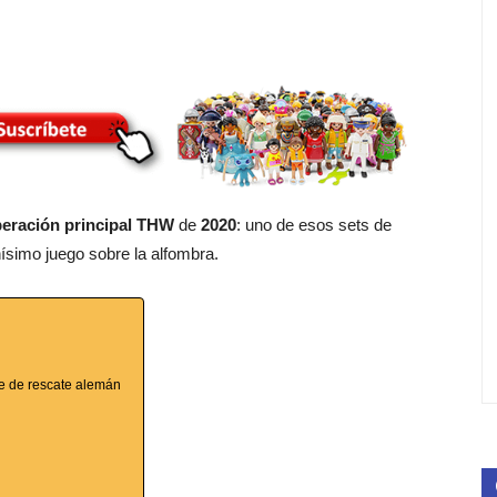
eración principal THW
de
2020
: uno de esos sets de
simo juego sobre la alfombra.
ue de rescate alemán