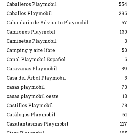
Caballeros Playmobil
554
Caballos Playmobil
295
Calendario de Adviento Playmobil
67
Camiones Playmobil
130
Camisetas Playmobil
3
Camping y aire libre
50
Canal Playmobil Español
5
Caravanas Playmobil
39
Casa del Árbol Playmobil
3
casas playmobil
70
casas playmobil oeste
13
Castillos Playmobil
78
Catálogos Playmobil
61
Cazafantasmas Playmobil
117
Circo Playmobil
105