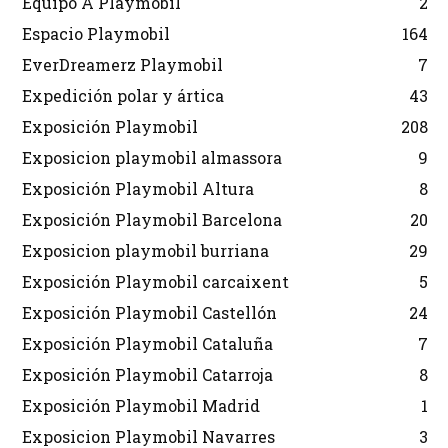
Equipo A Playmobil
2
Espacio Playmobil
164
EverDreamerz Playmobil
7
Expedición polar y ártica
43
Exposición Playmobil
208
Exposicion playmobil almassora
9
Exposición Playmobil Altura
8
Exposición Playmobil Barcelona
20
Exposicion playmobil burriana
29
Exposición Playmobil carcaixent
5
Exposición Playmobil Castellón
24
Exposición Playmobil Cataluña
7
Exposición Playmobil Catarroja
8
Exposición Playmobil Madrid
1
Exposicion Playmobil Navarres
3