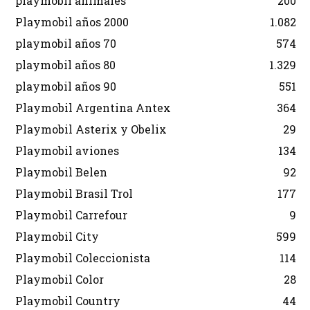
playmobil animales
200
Playmobil años 2000
1.082
playmobil años 70
574
playmobil años 80
1.329
playmobil años 90
551
Playmobil Argentina Antex
364
Playmobil Asterix y Obelix
29
Playmobil aviones
134
Playmobil Belen
92
Playmobil Brasil Trol
177
Playmobil Carrefour
9
Playmobil City
599
Playmobil Coleccionista
114
Playmobil Color
28
Playmobil Country
44