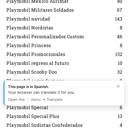
Playmobil Mexico Aurimat
80
Playmobil Militares Soldados
67
Playmobil navidad
143
Playmobil Nordistas
8
Playmobil Personalizados Custom
46
Playmobil Princess
8
Playmobil Promocionales
132
Playmobil regreso al futuro
10
Playmobil Scooby Doo
32
Playmobil segunda mano
2
×
This page is in Spanish.
Playmobil Semana Santa
12
Your browser can translate it for you.
Playmobil Sky Trails
2
Open the ⋮ menu → Translate
Playmobil Special
6
Playmobil Special Plus
13
Playmobil Sudistas Confederados
4