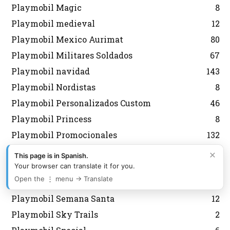
Playmobil Magic
8
Playmobil medieval
12
Playmobil Mexico Aurimat
80
Playmobil Militares Soldados
67
Playmobil navidad
143
Playmobil Nordistas
8
Playmobil Personalizados Custom
46
Playmobil Princess
8
Playmobil Promocionales
132
Playmobil regreso al futuro
10
×
This page is in Spanish.
Playmobil Scooby Doo
32
Your browser can translate it for you.
Open the ⋮ menu → Translate
Playmobil segunda mano
2
Playmobil Semana Santa
12
Playmobil Sky Trails
2