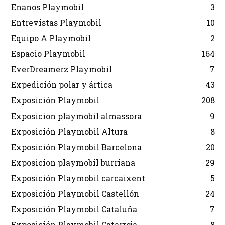
Enanos Playmobil
3
Entrevistas Playmobil
10
Equipo A Playmobil
2
Espacio Playmobil
164
EverDreamerz Playmobil
7
Expedición polar y ártica
43
Exposición Playmobil
208
Exposicion playmobil almassora
9
Exposición Playmobil Altura
8
Exposición Playmobil Barcelona
20
Exposicion playmobil burriana
29
Exposición Playmobil carcaixent
5
Exposición Playmobil Castellón
24
Exposición Playmobil Cataluña
7
Exposición Playmobil Catarroja
8