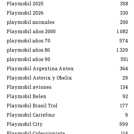
Playmobil 2025
358
Playmobil 2026
330
playmobil animales
200
Playmobil años 2000
1.082
playmobil años 70
574
playmobil años 80
1.329
playmobil años 90
551
Playmobil Argentina Antex
364
Playmobil Asterix y Obelix
29
Playmobil aviones
134
Playmobil Belen
92
Playmobil Brasil Trol
177
Playmobil Carrefour
9
Playmobil City
599
Playmobil Coleccionista
114