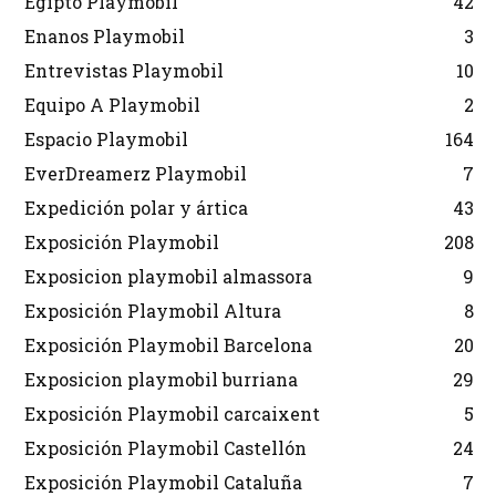
Egipto Playmobil
42
Enanos Playmobil
3
Entrevistas Playmobil
10
Equipo A Playmobil
2
Espacio Playmobil
164
EverDreamerz Playmobil
7
Expedición polar y ártica
43
Exposición Playmobil
208
Exposicion playmobil almassora
9
Exposición Playmobil Altura
8
Exposición Playmobil Barcelona
20
Exposicion playmobil burriana
29
Exposición Playmobil carcaixent
5
Exposición Playmobil Castellón
24
Exposición Playmobil Cataluña
7