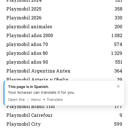
Playmobil 2025
358
Playmobil 2026
330
playmobil animales
200
Playmobil años 2000
1.082
playmobil años 70
574
playmobil años 80
1.329
playmobil años 90
551
Playmobil Argentina Antex
364
Playmobil Asterix y Obelix
29
×
This page is in Spanish.
Playmobil aviones
134
Your browser can translate it for you.
Playmobil Belen
92
Open the ⋮ menu → Translate
Playmobil Brasil Trol
177
Playmobil Carrefour
9
Playmobil City
599