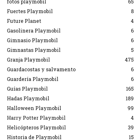
fotos playmobil
65
Fuertes Playmobil
8
Future Planet
4
Gasolinera Playmobil
6
Gimnasio Playmobil
6
Gimnastas Playmobil
5
Granja Playmobil
475
Guardacostas y salvamento
6
Guardería Playmobil
6
Guías Playmobil
165
Hadas Playmobil
189
Halloween Playmobil
99
Harry Potter Playmobil
4
Helicópteros Playmobil
39
Historia de Playmobil
15