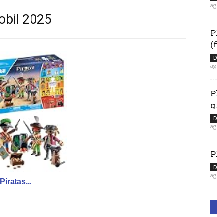
ag
obil 2025
P
(
D
ag
P
g
D
ag
P
D
ag
iratas...