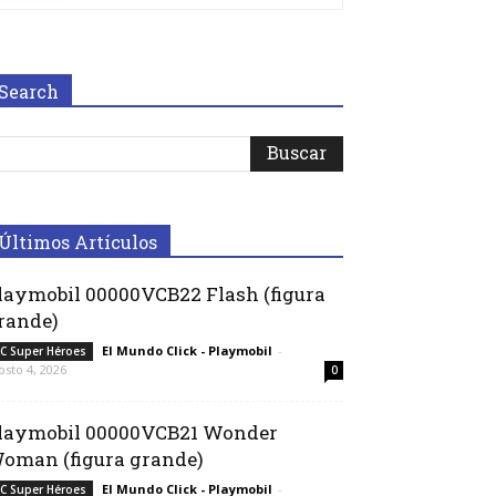
Search
Últimos Artículos
laymobil 00000VCB22 Flash (figura
rande)
El Mundo Click - Playmobil
-
C Super Héroes
osto 4, 2026
0
laymobil 00000VCB21 Wonder
oman (figura grande)
El Mundo Click - Playmobil
-
C Super Héroes