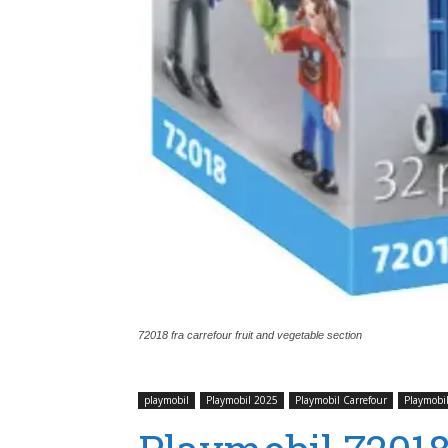
72018 fra carrefour fruit and vegetable section
playmobil
Playmobil 2025
Playmobil Carrefour
Playmobi