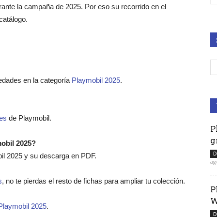
rante la campaña de 2025. Por eso su recorrido en el
catálogo.
edades en la categoría
Playmobil 2025
.
es
de Playmobil.
P
g
mobil 2025?
D
bil 2025 y su descarga en PDF.
ag
s
, no te pierdas el resto de fichas para ampliar tu colección.
P
W
Playmobil 2025
.
D