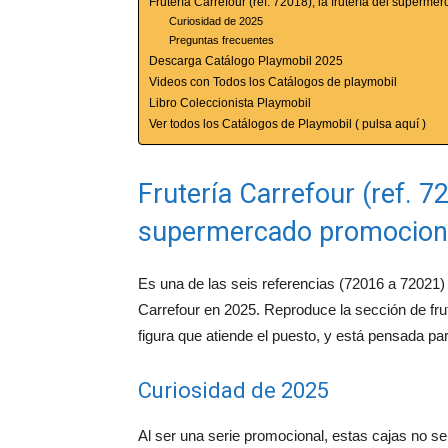
Frutería Carrefour (ref. 72018), la frutería del superm
Curiosidad de 2025
Preguntas frecuentes
Descarga Catálogo Playmobil 2025
Videos con Todos los Catálogos de playmobil
Libro Coleccionista Playmobil
Ver todos los Catálogos de Playmobil ( pulsa aquí )
Frutería Carrefour (ref. 72
supermercado promocion
Es una de las seis referencias (72016 a 72021)
Carrefour en 2025. Reproduce la sección de fru
figura que atiende el puesto, y está pensada pa
Curiosidad de 2025
Al ser una serie promocional, estas cajas no se 