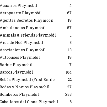
Acuarios Playmobil
4
Aeropuerto Playmobil
67
Agentes Secretos Playmobil
19
Ambulancias Playmobil
57
Animals & Friends Playmobil
1
Arca de Noé Playmobil
3
Asociaciones Playmobil
13
Autobuses Playmobil
19
Barbie Playmobil
7
Barcos Playmobil
184
Bebés Playmobil (First Smile
22
Bodas y Novios Playmobil
27
Bomberos Playmobil
283
Caballeros del Cisne Playmobil
6