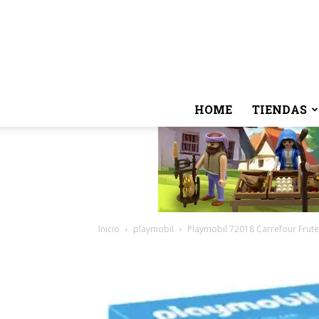
HOME
TIENDAS
Inicio
playmobil
Playmobil 72018 Carrefour Frute