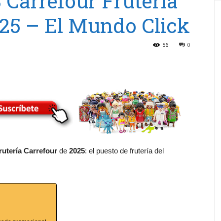
 Carrefour Frutería
25 – El Mundo Click
56
0
rutería Carrefour
de
2025
: el puesto de frutería del