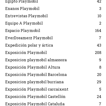
Egipto Playmobil
42
Enanos Playmobil
3
Entrevistas Playmobil
10
Equipo A Playmobil
2
Espacio Playmobil
164
EverDreamerz Playmobil
7
Expedición polar y ártica
43
Exposición Playmobil
208
Exposicion playmobil almassora
9
Exposición Playmobil Altura
8
Exposición Playmobil Barcelona
20
Exposicion playmobil burriana
29
Exposición Playmobil carcaixent
5
Exposición Playmobil Castellón
24
Exposición Playmobil Cataluña
7