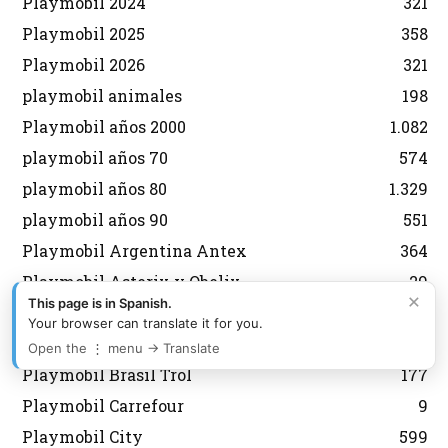
Playmobil 2024
321
Playmobil 2025
358
Playmobil 2026
321
playmobil animales
198
Playmobil años 2000
1.082
playmobil años 70
574
playmobil años 80
1.329
playmobil años 90
551
Playmobil Argentina Antex
364
Playmobil Asterix y Obelix
29
×
This page is in Spanish.
Playmobil aviones
134
Your browser can translate it for you.
Playmobil Belen
92
Open the ⋮ menu → Translate
Playmobil Brasil Trol
177
Playmobil Carrefour
9
Playmobil City
599