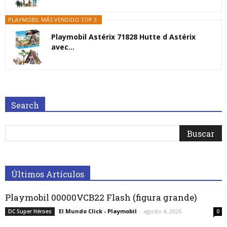
PLAYMOBIL MÁS VENDIDO TOP 3
Playmobil Astérix 71828 Hutte d Astérix
avec...
Search
Últimos Artículos
Playmobil 00000VCB22 Flash (figura grande)
El Mundo Click - Playmobil
-
agosto 4, 2026
DC Super Héroes
0