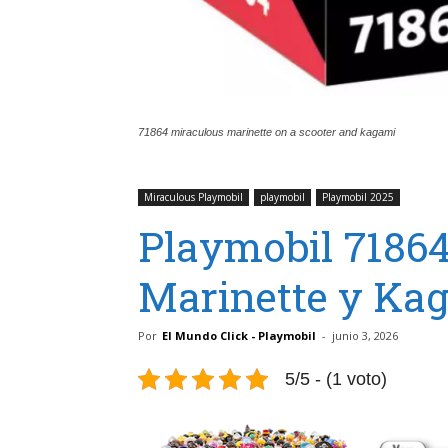
71864 miraculous marinette on a scooter and kagami
Miraculous Playmobil
playmobil
Playmobil 2025
Playmobil 71864
Marinette y Ka
Por
El Mundo Click - Playmobil
-
junio 3, 2026
5/5 - (1 voto)