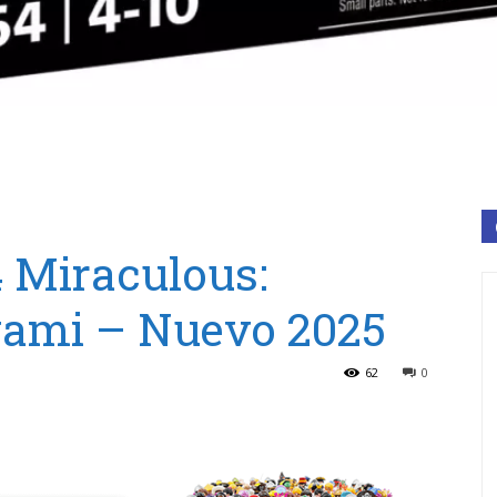
 Miraculous:
gami – Nuevo 2025
62
0