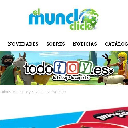
NOVEDADES
SOBRES
NOTICIAS
CATÁLOG
El
Mundo
culous: Marinette y Kagami – Nuevo 2025
Click