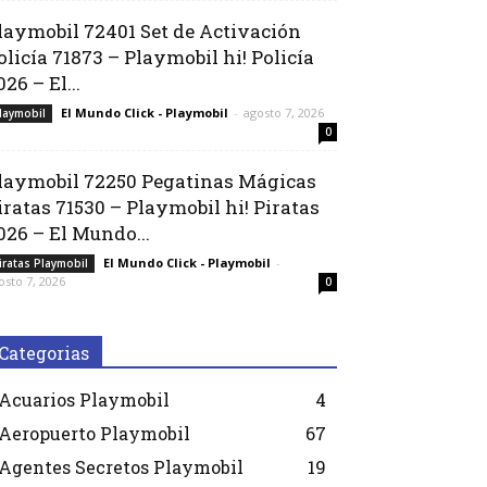
laymobil 72401 Set de Activación
olicía 71873 – Playmobil hi! Policía
026 – El...
El Mundo Click - Playmobil
-
agosto 7, 2026
laymobil
0
laymobil 72250 Pegatinas Mágicas
iratas 71530 – Playmobil hi! Piratas
026 – El Mundo...
El Mundo Click - Playmobil
-
iratas Playmobil
osto 7, 2026
0
Categorias
Acuarios Playmobil
4
Aeropuerto Playmobil
67
Agentes Secretos Playmobil
19