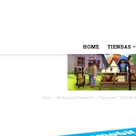
HOME
TIENDAS
Inicio
Miraculous Playmobil
Playmobil 71864 Mira