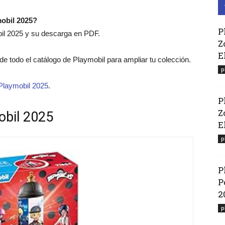
mobil 2025?
P
bil 2025 y su descarga en PDF.
Z
E
o de todo el catálogo de Playmobil para ampliar tu colección.
p
Playmobil 2025
.
P
Z
obil 2025
El
p
P
P
2
p