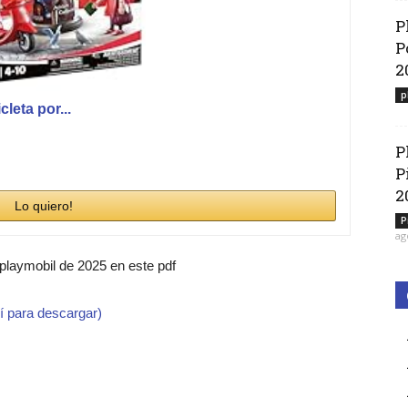
P
P
2
p
eta por...
P
P
2
Lo quiero!
P
ag
 playmobil de 2025 en este pdf
í para descargar)