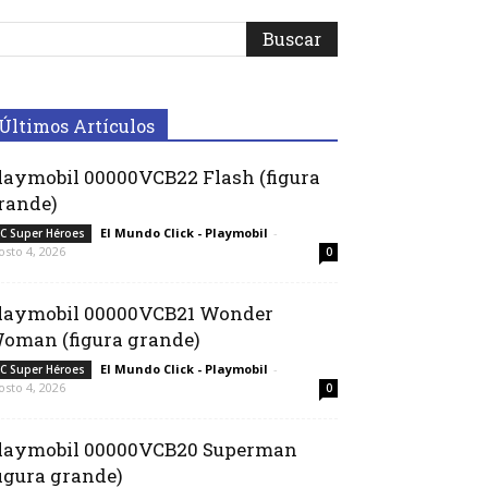
Últimos Artículos
laymobil 00000VCB22 Flash (figura
rande)
El Mundo Click - Playmobil
-
C Super Héroes
osto 4, 2026
0
laymobil 00000VCB21 Wonder
oman (figura grande)
El Mundo Click - Playmobil
-
C Super Héroes
osto 4, 2026
0
laymobil 00000VCB20 Superman
figura grande)