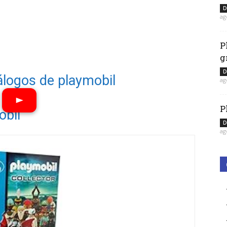
D
ag
P
g
D
álogos de playmobil
ag
P
obil
D
Ver vídeos
ag