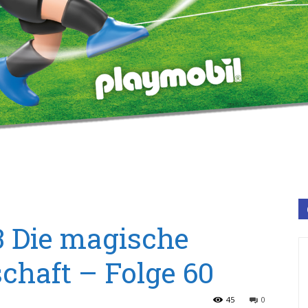
3 Die magische
chaft – Folge 60
45
0