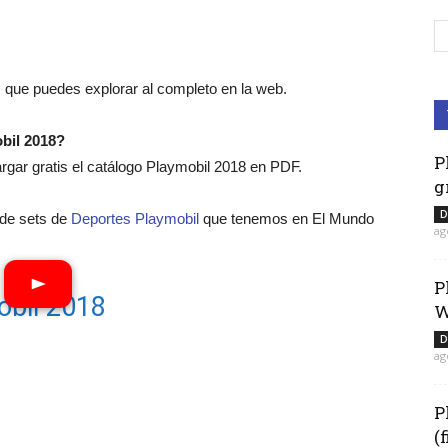
 que puedes explorar al completo en la web.
bil 2018?
P
ar gratis el catálogo Playmobil 2018 en PDF.
g
D
o de sets de
Deportes Playmobil
que tenemos en El Mundo
ag
P
obil 2018
W
D
ag
P
(