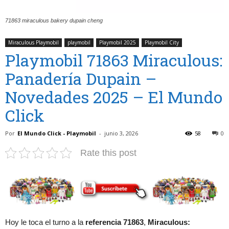
71863 miraculous bakery dupain cheng
Miraculous Playmobil
playmobil
Playmobil 2025
Playmobil City
Playmobil 71863 Miraculous:
Panadería Dupain –
Novedades 2025 – El Mundo
Click
Por
El Mundo Click - Playmobil
-
junio 3, 2026
58
0
Rate this post
Hoy le toca el turno a la
referencia 71863
,
Miraculous: