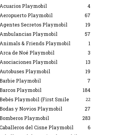
Acuarios Playmobil
4
Aeropuerto Playmobil
67
Agentes Secretos Playmobil
19
Ambulancias Playmobil
57
Animals & Friends Playmobil
1
Arca de Noé Playmobil
3
Asociaciones Playmobil
13
Autobuses Playmobil
19
Barbie Playmobil
7
Barcos Playmobil
184
Bebés Playmobil (First Smile
22
Bodas y Novios Playmobil
27
Bomberos Playmobil
283
Caballeros del Cisne Playmobil
6