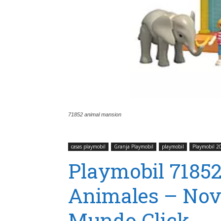
71852 animal mansion
casas playmobil
Granja Playmobil
playmobil
Playmobil 2
Playmobil 7185
Animales – Nov
Mundo Click