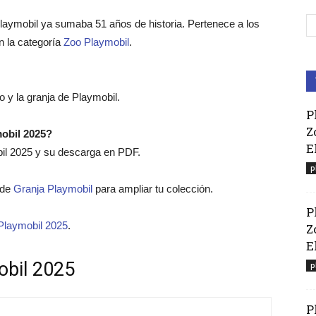
laymobil ya sumaba 51 años de historia. Pertenece a los
n la categoría
Zoo Playmobil
.
 y la granja de Playmobil.
P
Z
mobil 2025?
E
bil 2025 y su descarga en PDF.
p
o de
Granja Playmobil
para ampliar tu colección.
P
Playmobil 2025
.
Z
El
obil 2025
p
P