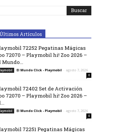
Últimos Artículos
laymobil 72252 Pegatinas Mágicas
oo 72070 – Playmobil hi! Zoo 2026 –
l Mundo...
El Mundo Click - Playmobil
-
agosto 7, 2026
laymobil
0
laymobil 72402 Set de Activación
oo 72070 – Playmobil hi! Zoo 2026 –
...
El Mundo Click - Playmobil
-
agosto 7, 2026
laymobil
0
laymobil 72251 Pegatinas Mágicas