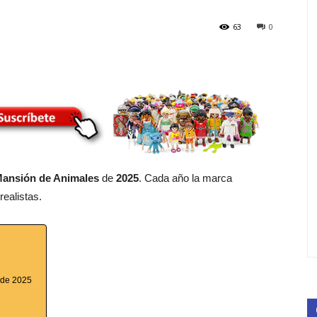
63
0
ansión de Animales
de
2025
. Cada año la marca
ealistas.
 de 2025