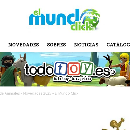
NOVEDADES
SOBRES
NOTICIAS
CATÁLOG
El
Mundo
de Animales – Novedades 2025 – El Mundo Click
Click