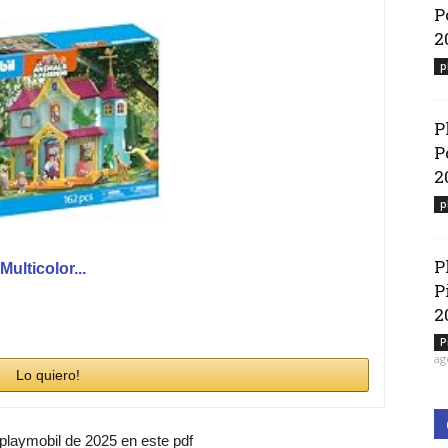
P
2
p
P
P
2
p
P
ulticolor...
P
2
P
ag
Lo quiero!
 playmobil de 2025 en este pdf