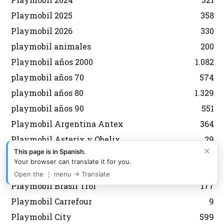
Playmobil 2025
358
Playmobil 2026
330
playmobil animales
200
Playmobil años 2000
1.082
playmobil años 70
574
playmobil años 80
1.329
playmobil años 90
551
Playmobil Argentina Antex
364
Playmobil Asterix y Obelix
29
×
This page is in Spanish.
Playmobil aviones
134
Your browser can translate it for you.
Playmobil Belen
92
Open the ⋮ menu → Translate
Playmobil Brasil Trol
177
Playmobil Carrefour
9
Playmobil City
599