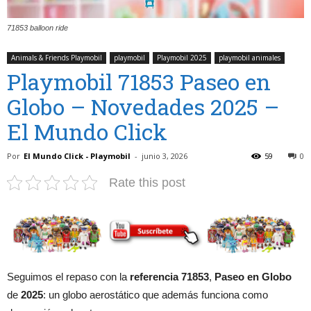
71853 balloon ride
Animals & Friends Playmobil
playmobil
Playmobil 2025
playmobil animales
Playmobil 71853 Paseo en
Globo – Novedades 2025 –
El Mundo Click
Por
El Mundo Click - Playmobil
-
junio 3, 2026
59
0
Rate this post
Seguimos el repaso con la
referencia 71853
,
Paseo en Globo
de
2025
: un globo aerostático que además funciona como