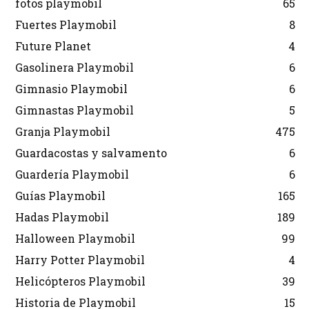
fotos playmobil
65
Fuertes Playmobil
8
Future Planet
4
Gasolinera Playmobil
6
Gimnasio Playmobil
6
Gimnastas Playmobil
5
Granja Playmobil
475
Guardacostas y salvamento
6
Guardería Playmobil
6
Guías Playmobil
165
Hadas Playmobil
189
Halloween Playmobil
99
Harry Potter Playmobil
4
Helicópteros Playmobil
39
Historia de Playmobil
15