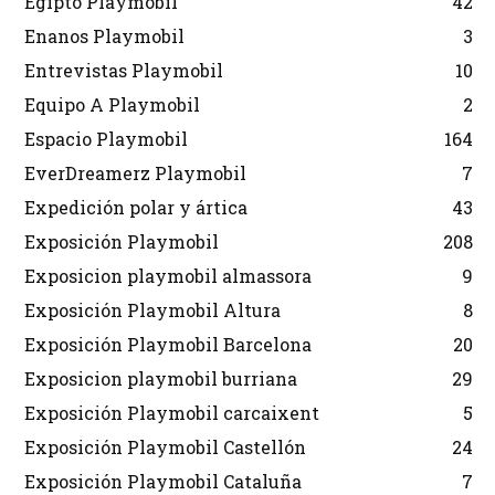
Egipto Playmobil
42
Enanos Playmobil
3
Entrevistas Playmobil
10
Equipo A Playmobil
2
Espacio Playmobil
164
EverDreamerz Playmobil
7
Expedición polar y ártica
43
Exposición Playmobil
208
Exposicion playmobil almassora
9
Exposición Playmobil Altura
8
Exposición Playmobil Barcelona
20
Exposicion playmobil burriana
29
Exposición Playmobil carcaixent
5
Exposición Playmobil Castellón
24
Exposición Playmobil Cataluña
7