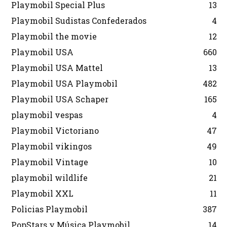
Playmobil Special Plus
13
Playmobil Sudistas Confederados
4
Playmobil the movie
12
Playmobil USA
660
Playmobil USA Mattel
13
Playmobil USA Playmobil
482
Playmobil USA Schaper
165
playmobil vespas
4
Playmobil Victoriano
47
Playmobil vikingos
49
Playmobil Vintage
10
playmobil wildlife
21
Playmobil XXL
11
Policias Playmobil
387
PopStars y Música Playmobil
14