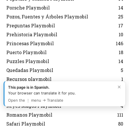
Porsche Playmobil
14
Pozos, Fuentes y Árboles Playmobil
25
Preguntas Playmobil
17
Prehistoria Playmobil
10
Princesas Playmobil
146
Puerto Playmobil
18
Puzzles Playmobil
14
Quedadas Playmobil
5
Recursos playmobil
1
×
This page is in Spanish.
Restaurantes y Cafeterías Playmobil
14
Your browser can translate it for you.
Revista playmobil
99
Open the ⋮ menu → Translate
Reyes Magos Playmobil
4
Romanos Playmobil
111
Safari Playmobil
80