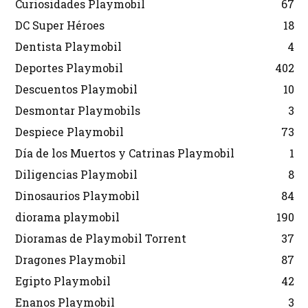
Curiosidades Playmobil
67
DC Super Héroes
18
Dentista Playmobil
4
Deportes Playmobil
402
Descuentos Playmobil
10
Desmontar Playmobils
3
Despiece Playmobil
73
Día de los Muertos y Catrinas Playmobil
1
Diligencias Playmobil
8
Dinosaurios Playmobil
84
diorama playmobil
190
Dioramas de Playmobil Torrent
37
Dragones Playmobil
87
Egipto Playmobil
42
Enanos Playmobil
3