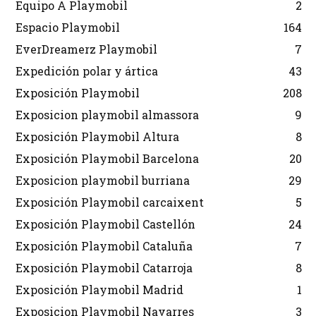
Equipo A Playmobil
2
Espacio Playmobil
164
EverDreamerz Playmobil
7
Expedición polar y ártica
43
Exposición Playmobil
208
Exposicion playmobil almassora
9
Exposición Playmobil Altura
8
Exposición Playmobil Barcelona
20
Exposicion playmobil burriana
29
Exposición Playmobil carcaixent
5
Exposición Playmobil Castellón
24
Exposición Playmobil Cataluña
7
Exposición Playmobil Catarroja
8
Exposición Playmobil Madrid
1
Exposicion Playmobil Navarres
3