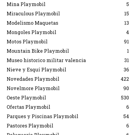
Mina Playmobil
5
Miraculous Playmobil
15
Modelismo Maquetas
13
Mongoles Playmobil
4
Motos Playmobil
91
Mountain Bike Playmobil
1
Museo historico militar valencia
31
Nieve y Esquí Playmobil
36
Novedades Playmobil
422
Novelmore Playmobil
90
Oeste Playmobil
530
Ofertas Playmobil
6
Parques y Piscinas Playmobil
54
Pastores Playmobil
6
Peluquería Playmobil
6