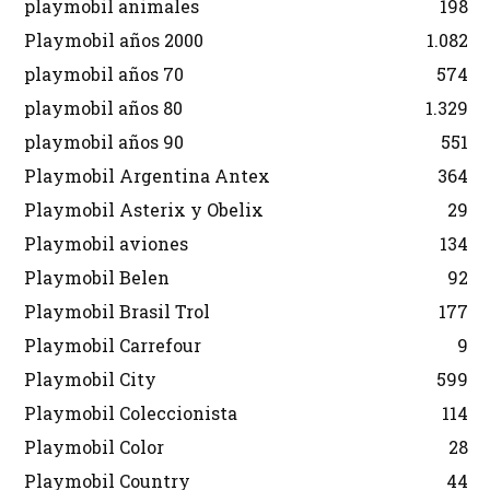
playmobil animales
198
Playmobil años 2000
1.082
playmobil años 70
574
playmobil años 80
1.329
playmobil años 90
551
Playmobil Argentina Antex
364
Playmobil Asterix y Obelix
29
Playmobil aviones
134
Playmobil Belen
92
Playmobil Brasil Trol
177
Playmobil Carrefour
9
Playmobil City
599
Playmobil Coleccionista
114
Playmobil Color
28
Playmobil Country
44