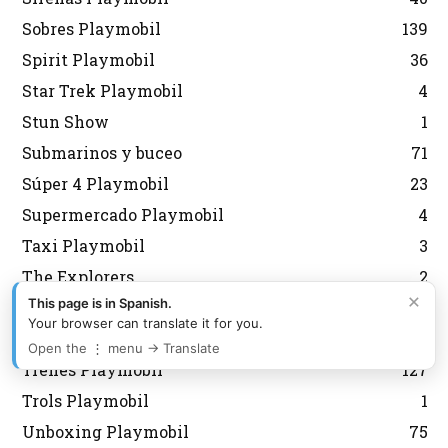
Sobres Playmobil
139
Spirit Playmobil
36
Star Trek Playmobil
4
Stun Show
1
Submarinos y buceo
71
Súper 4 Playmobil
23
Supermercado Playmobil
4
Taxi Playmobil
3
The Explorers
2
×
This page is in Spanish.
Tiendas Playmobil
22
Your browser can translate it for you.
Tractores Playmobil
61
Open the ⋮ menu → Translate
Trenes Playmobil
127
Trols Playmobil
1
Unboxing Playmobil
75