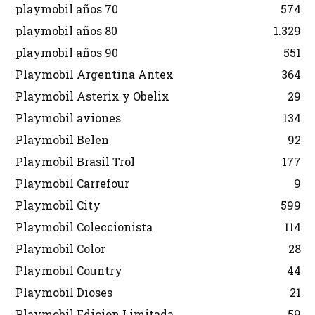
playmobil años 70
574
playmobil años 80
1.329
playmobil años 90
551
Playmobil Argentina Antex
364
Playmobil Asterix y Obelix
29
Playmobil aviones
134
Playmobil Belen
92
Playmobil Brasil Trol
177
Playmobil Carrefour
9
Playmobil City
599
Playmobil Coleccionista
114
Playmobil Color
28
Playmobil Country
44
Playmobil Dioses
21
Playmobil Edicion Limitada
59