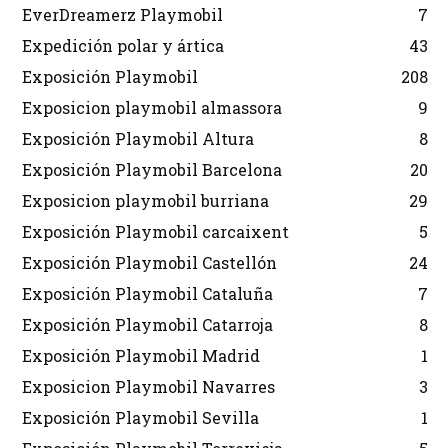
EverDreamerz Playmobil
7
Expedición polar y ártica
43
Exposición Playmobil
208
Exposicion playmobil almassora
9
Exposición Playmobil Altura
8
Exposición Playmobil Barcelona
20
Exposicion playmobil burriana
29
Exposición Playmobil carcaixent
5
Exposición Playmobil Castellón
24
Exposición Playmobil Cataluña
7
Exposición Playmobil Catarroja
8
Exposición Playmobil Madrid
1
Exposicion Playmobil Navarres
3
Exposición Playmobil Sevilla
1