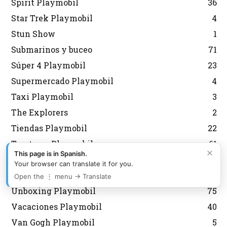
Spirit Playmobil
36
Star Trek Playmobil
4
Stun Show
1
Submarinos y buceo
71
Súper 4 Playmobil
23
Supermercado Playmobil
4
Taxi Playmobil
3
The Explorers
2
Tiendas Playmobil
22
Tractores Playmobil
61
×
This page is in Spanish.
Trenes Playmobil
127
Your browser can translate it for you.
Trols Playmobil
1
Open the ⋮ menu → Translate
Unboxing Playmobil
75
Vacaciones Playmobil
40
Van Gogh Playmobil
5