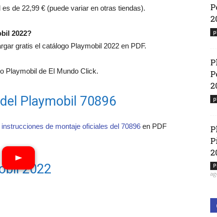
P
l es de 22,99 € (puede variar en otras tiendas).
2
p
bil 2022?
ar gratis el catálogo Playmobil 2022 en PDF.
P
 Playmobil de El Mundo Click.
P
2
 del Playmobil 70896
p
 instrucciones de montaje oficiales del 70896
en PDF
P
P
2
obil 2022
P
ag