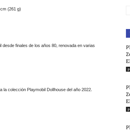
 cm (261 g)
 desde finales de los años 80, renovada en varias
P
Z
E
p
P
 a la colección Playmobil Dollhouse del año 2022.
Z
El
p
P