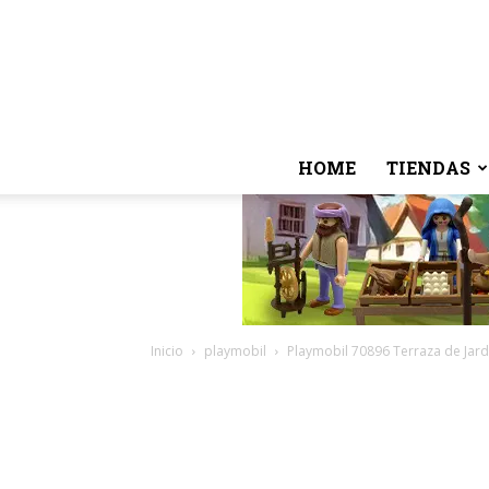
HOME
TIENDAS
Inicio
playmobil
Playmobil 70896 Terraza de Jard