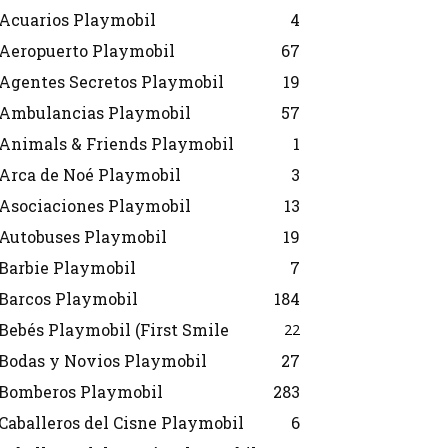
Acuarios Playmobil
4
Aeropuerto Playmobil
67
Agentes Secretos Playmobil
19
Ambulancias Playmobil
57
Animals & Friends Playmobil
1
Arca de Noé Playmobil
3
Asociaciones Playmobil
13
Autobuses Playmobil
19
Barbie Playmobil
7
Barcos Playmobil
184
Bebés Playmobil (First Smile
22
Bodas y Novios Playmobil
27
Bomberos Playmobil
283
Caballeros del Cisne Playmobil
6