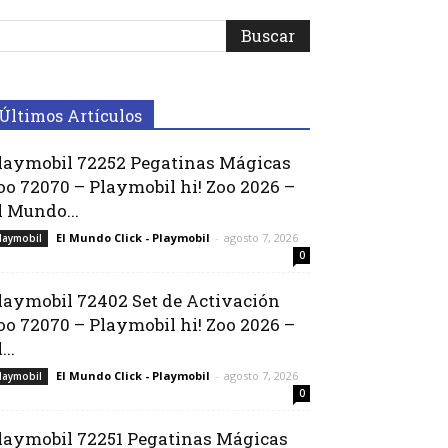
Últimos Artículos
laymobil 72252 Pegatinas Mágicas
oo 72070 – Playmobil hi! Zoo 2026 –
l Mundo...
El Mundo Click - Playmobil
-
agosto 7, 2026
laymobil
0
laymobil 72402 Set de Activación
oo 72070 – Playmobil hi! Zoo 2026 –
...
El Mundo Click - Playmobil
-
agosto 7, 2026
laymobil
0
laymobil 72251 Pegatinas Mágicas