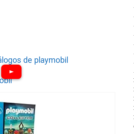
álogos de playmobil
obil
Ver vídeos