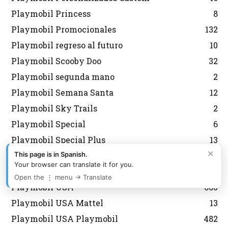
Playmobil Princess
8
Playmobil Promocionales
132
Playmobil regreso al futuro
10
Playmobil Scooby Doo
32
Playmobil segunda mano
2
Playmobil Semana Santa
12
Playmobil Sky Trails
2
Playmobil Special
6
Playmobil Special Plus
13
×
Playmobil Sudistas Confederados
4
This page is in Spanish.
Your browser can translate it for you.
Playmobil the movie
12
Open the ⋮ menu → Translate
Playmobil USA
660
Playmobil USA Mattel
13
Playmobil USA Playmobil
482