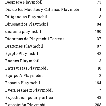
Despiece Playmobil
73
Día de los Muertos y Catrinas Playmobil
1
Diligencias Playmobil
8
Dinosaurios Playmobil
84
diorama playmobil
190
Dioramas de Playmobil Torrent
37
Dragones Playmobil
87
Egipto Playmobil
42
Enanos Playmobil
3
Entrevistas Playmobil
10
Equipo A Playmobil
2
Espacio Playmobil
164
EverDreamerz Playmobil
7
Expedición polar y ártica
43
Exposición Playmobil
208