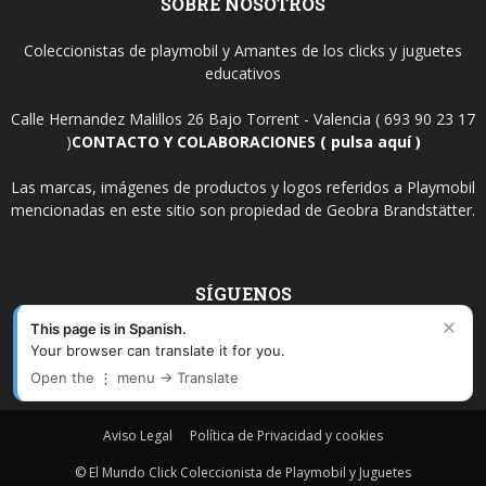
SOBRE NOSOTROS
Coleccionistas de playmobil y Amantes de los clicks y juguetes
educativos
Calle Hernandez Malillos 26 Bajo Torrent - Valencia ( 693 90 23 17
)
CONTACTO Y COLABORACIONES ( pulsa aquí )
Las marcas, imágenes de productos y logos referidos a Playmobil
mencionadas en este sitio son propiedad de Geobra Brandstätter.
SÍGUENOS
×
This page is in Spanish.
Your browser can translate it for you.
Open the ⋮ menu → Translate
Aviso Legal
Política de Privacidad y cookies
© El Mundo Click Coleccionista de Playmobil y Juguetes