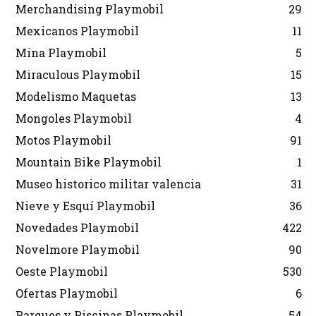
Merchandising Playmobil
29
Mexicanos Playmobil
11
Mina Playmobil
5
Miraculous Playmobil
15
Modelismo Maquetas
13
Mongoles Playmobil
4
Motos Playmobil
91
Mountain Bike Playmobil
1
Museo historico militar valencia
31
Nieve y Esquí Playmobil
36
Novedades Playmobil
422
Novelmore Playmobil
90
Oeste Playmobil
530
Ofertas Playmobil
6
Parques y Piscinas Playmobil
54