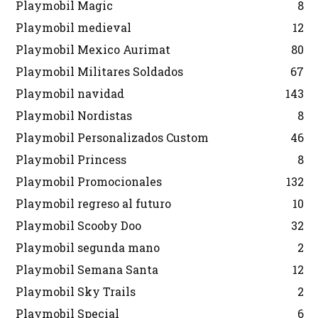
Playmobil Magic
8
Playmobil medieval
12
Playmobil Mexico Aurimat
80
Playmobil Militares Soldados
67
Playmobil navidad
143
Playmobil Nordistas
8
Playmobil Personalizados Custom
46
Playmobil Princess
8
Playmobil Promocionales
132
Playmobil regreso al futuro
10
Playmobil Scooby Doo
32
Playmobil segunda mano
2
Playmobil Semana Santa
12
Playmobil Sky Trails
2
Playmobil Special
6