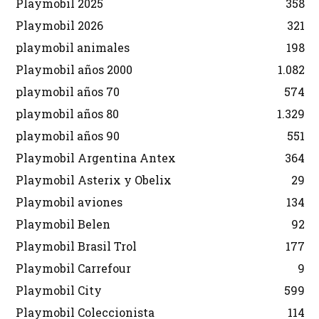
Playmobil 2025
358
Playmobil 2026
321
playmobil animales
198
Playmobil años 2000
1.082
playmobil años 70
574
playmobil años 80
1.329
playmobil años 90
551
Playmobil Argentina Antex
364
Playmobil Asterix y Obelix
29
Playmobil aviones
134
Playmobil Belen
92
Playmobil Brasil Trol
177
Playmobil Carrefour
9
Playmobil City
599
Playmobil Coleccionista
114