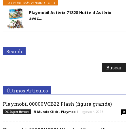
PLAYMOBIL MÁS VENDIDO TOP 3
Playmobil Astérix 71828 Hutte d Astérix
avec...
Search
Últimos Artículos
Playmobil 00000VCB22 Flash (figura grande)
El Mundo Click - Playmobil
-
agosto 4, 2026
DC Super Héroes
0