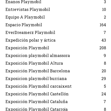
Enanos Playmobil
3
Entrevistas Playmobil
10
Equipo A Playmobil
2
Espacio Playmobil
164
EverDreamerz Playmobil
7
Expedición polar y ártica
43
Exposición Playmobil
208
Exposicion playmobil almassora
9
Exposición Playmobil Altura
8
Exposición Playmobil Barcelona
20
Exposicion playmobil burriana
29
Exposición Playmobil carcaixent
5
Exposición Playmobil Castellón
24
Exposición Playmobil Cataluña
7
Exposición Playmobil Catarroja
8