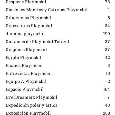
Despiece Playmobil
73
Día de los Muertos y Catrinas Playmobil
1
Diligencias Playmobil
8
Dinosaurios Playmobil
84
diorama playmobil
190
Dioramas de Playmobil Torrent
37
Dragones Playmobil
87
Egipto Playmobil
42
Enanos Playmobil
3
Entrevistas Playmobil
10
Equipo A Playmobil
2
Espacio Playmobil
164
EverDreamerz Playmobil
7
Expedición polar y ártica
43
Exposición Playmobil
208