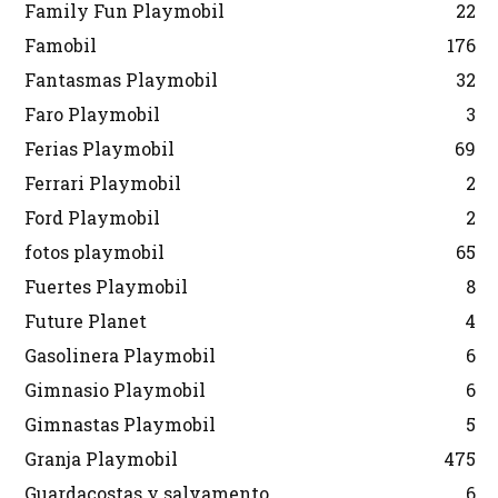
Family Fun Playmobil
22
Famobil
176
Fantasmas Playmobil
32
Faro Playmobil
3
Ferias Playmobil
69
Ferrari Playmobil
2
Ford Playmobil
2
fotos playmobil
65
Fuertes Playmobil
8
Future Planet
4
Gasolinera Playmobil
6
Gimnasio Playmobil
6
Gimnastas Playmobil
5
Granja Playmobil
475
Guardacostas y salvamento
6