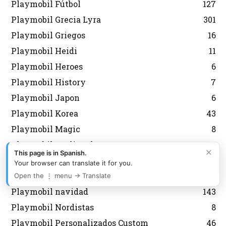
Playmobil Fútbol
127
Playmobil Grecia Lyra
301
Playmobil Griegos
16
Playmobil Heidi
11
Playmobil Heroes
6
Playmobil History
7
Playmobil Japon
6
Playmobil Korea
43
Playmobil Magic
8
Playmobil medieval
12
×
This page is in Spanish.
Playmobil Mexico Aurimat
80
Your browser can translate it for you.
Playmobil Militares Soldados
67
Open the ⋮ menu → Translate
Playmobil navidad
143
Playmobil Nordistas
8
Playmobil Personalizados Custom
46