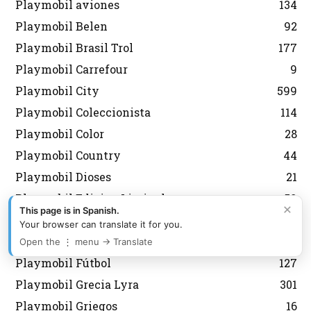
Playmobil aviones
134
Playmobil Belen
92
Playmobil Brasil Trol
177
Playmobil Carrefour
9
Playmobil City
599
Playmobil Coleccionista
114
Playmobil Color
28
Playmobil Country
44
Playmobil Dioses
21
Playmobil Edicion Limitada
59
×
This page is in Spanish.
Playmobil Everdreamerz
13
Your browser can translate it for you.
Playmobil Fallas
2
Open the ⋮ menu → Translate
Playmobil Fútbol
127
Playmobil Grecia Lyra
301
Playmobil Griegos
16