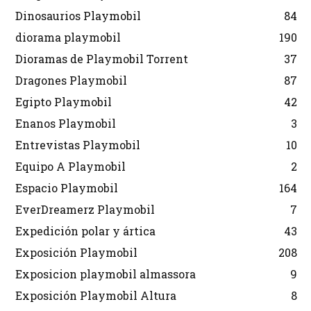
Dinosaurios Playmobil
84
diorama playmobil
190
Dioramas de Playmobil Torrent
37
Dragones Playmobil
87
Egipto Playmobil
42
Enanos Playmobil
3
Entrevistas Playmobil
10
Equipo A Playmobil
2
Espacio Playmobil
164
EverDreamerz Playmobil
7
Expedición polar y ártica
43
Exposición Playmobil
208
Exposicion playmobil almassora
9
Exposición Playmobil Altura
8