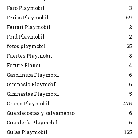
Faro Playmobil
3
Ferias Playmobil
69
Ferrari Playmobil
2
Ford Playmobil
2
fotos playmobil
65
Fuertes Playmobil
8
Future Planet
4
Gasolinera Playmobil
6
Gimnasio Playmobil
6
Gimnastas Playmobil
5
Granja Playmobil
475
Guardacostas y salvamento
6
Guardería Playmobil
6
Guías Playmobil
165