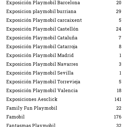
Exposición Playmobil Barcelona
20
Exposicion playmobil burriana
29
Exposición Playmobil carcaixent
5
Exposición Playmobil Castellón
24
Exposición Playmobil Cataluña
7
Exposición Playmobil Catarroja
8
Exposición Playmobil Madrid
1
Exposicion Playmobil Navarres
3
Exposición Playmobil Sevilla
1
Exposición Playmobil Torrevieja
5
Exposición Playmobil Valencia
18
Exposiciones Aesclick
141
Family Fun Playmobil
22
Famobil
176
Fantasmas Playmobil
32