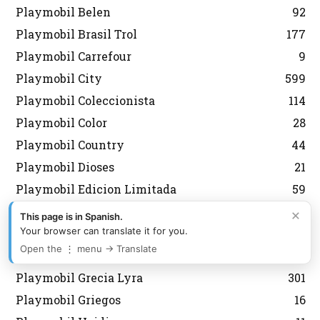
Playmobil Belen
92
Playmobil Brasil Trol
177
Playmobil Carrefour
9
Playmobil City
599
Playmobil Coleccionista
114
Playmobil Color
28
Playmobil Country
44
Playmobil Dioses
21
Playmobil Edicion Limitada
59
Playmobil Everdreamerz
13
×
This page is in Spanish.
Your browser can translate it for you.
Playmobil Fallas
2
Open the ⋮ menu → Translate
Playmobil Fútbol
127
Playmobil Grecia Lyra
301
Playmobil Griegos
16