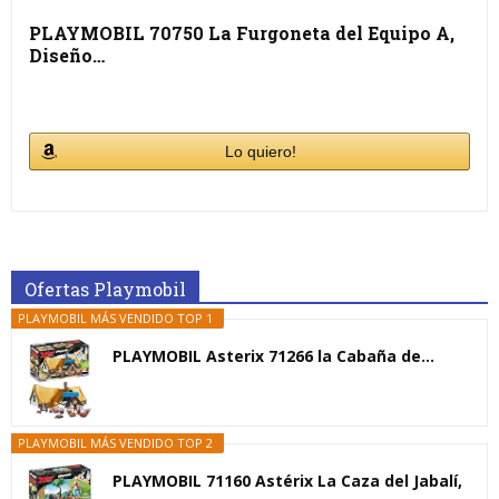
PLAYMOBIL 70750 La Furgoneta del Equipo A,
Diseño…
Lo quiero!
Ofertas Playmobil
PLAYMOBIL MÁS VENDIDO TOP 1
PLAYMOBIL Asterix 71266 la Cabaña de...
PLAYMOBIL MÁS VENDIDO TOP 2
PLAYMOBIL 71160 Astérix La Caza del Jabalí,