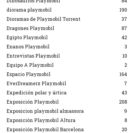
Dinosaurios Playmobil
84
diorama playmobil
190
Dioramas de Playmobil Torrent
37
Dragones Playmobil
87
Egipto Playmobil
42
Enanos Playmobil
3
Entrevistas Playmobil
10
Equipo A Playmobil
2
Espacio Playmobil
164
EverDreamerz Playmobil
7
Expedición polar y ártica
43
Exposición Playmobil
208
Exposicion playmobil almassora
9
Exposición Playmobil Altura
8
Exposición Playmobil Barcelona
20