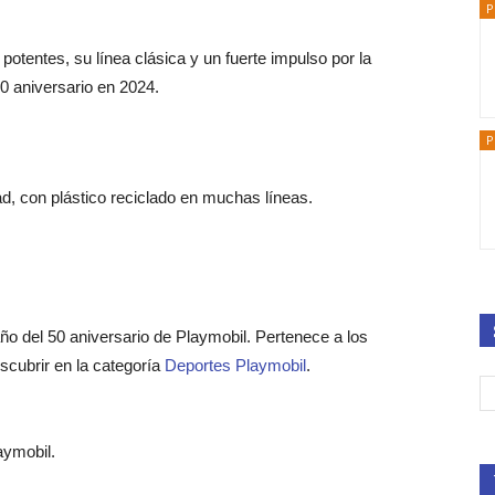
P
potentes, su línea clásica y un fuerte impulso por la
0 aniversario en 2024.
P
ad, con plástico reciclado en muchas líneas.
o del 50 aniversario de Playmobil. Pertenece a los
scubrir en la categoría
Deportes Playmobil
.
aymobil.