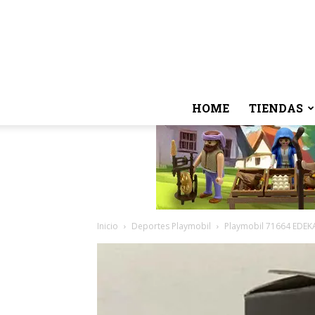
HOME
TIENDAS
Inicio
Deportes Playmobil
Playmobil 71664 EDEKA