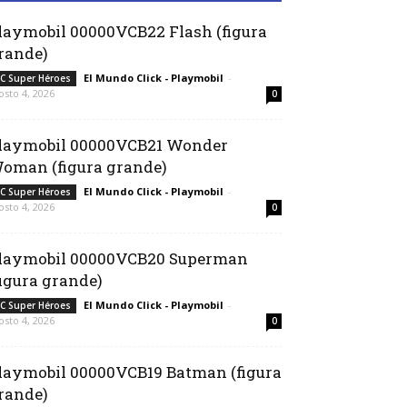
laymobil 00000VCB22 Flash (figura
rande)
El Mundo Click - Playmobil
-
C Super Héroes
osto 4, 2026
0
laymobil 00000VCB21 Wonder
oman (figura grande)
El Mundo Click - Playmobil
-
C Super Héroes
osto 4, 2026
0
laymobil 00000VCB20 Superman
figura grande)
El Mundo Click - Playmobil
-
C Super Héroes
osto 4, 2026
0
laymobil 00000VCB19 Batman (figura
rande)