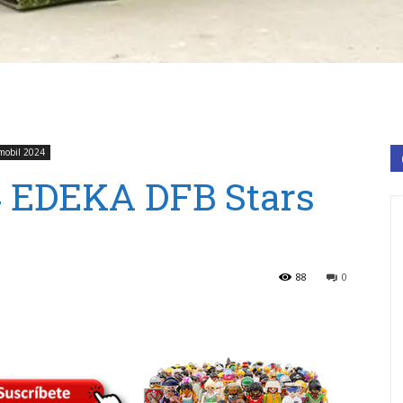
mobil 2024
4 EDEKA DFB Stars
88
0