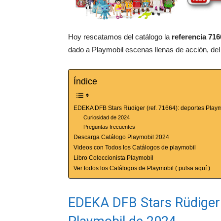
Hoy rescatamos del catálogo la
referencia 716
dado a Playmobil escenas llenas de acción, del f
Índice
EDEKA DFB Stars Rüdiger (ref. 71664): deportes Play
Curiosidad de 2024
Preguntas frecuentes
Descarga Catálogo Playmobil 2024
Videos con Todos los Catálogos de playmobil
Libro Coleccionista Playmobil
Ver todos los Catálogos de Playmobil ( pulsa aquí )
EDEKA DFB Stars Rüdiger 