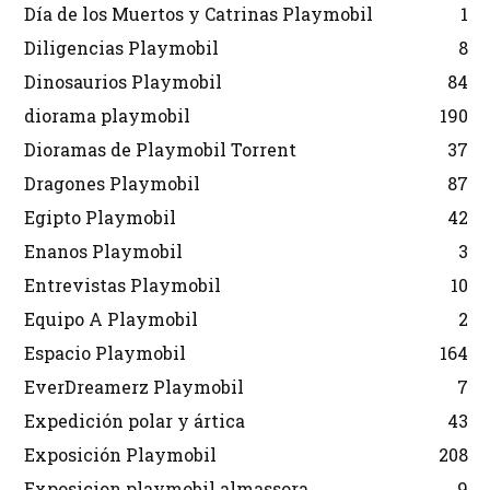
Día de los Muertos y Catrinas Playmobil
1
Diligencias Playmobil
8
Dinosaurios Playmobil
84
diorama playmobil
190
Dioramas de Playmobil Torrent
37
Dragones Playmobil
87
Egipto Playmobil
42
Enanos Playmobil
3
Entrevistas Playmobil
10
Equipo A Playmobil
2
Espacio Playmobil
164
EverDreamerz Playmobil
7
Expedición polar y ártica
43
Exposición Playmobil
208
Exposicion playmobil almassora
9