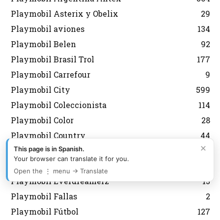
Playmobil Asterix y Obelix
29
Playmobil aviones
134
Playmobil Belen
92
Playmobil Brasil Trol
177
Playmobil Carrefour
9
Playmobil City
599
Playmobil Coleccionista
114
Playmobil Color
28
Playmobil Country
44
×
This page is in Spanish.
Playmobil Dioses
21
Your browser can translate it for you.
Playmobil Edicion Limitada
59
Open the ⋮ menu → Translate
Playmobil Everdreamerz
13
Playmobil Fallas
2
Playmobil Fútbol
127