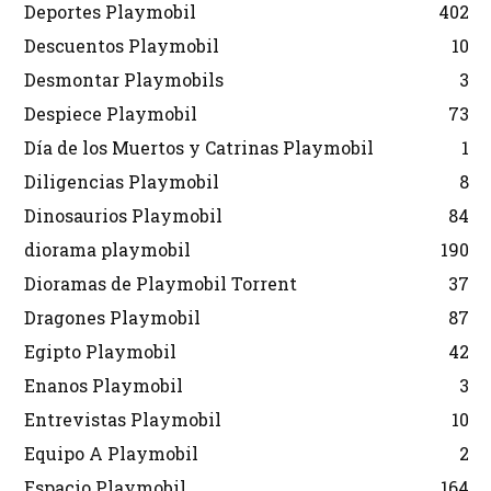
Deportes Playmobil
402
Descuentos Playmobil
10
Desmontar Playmobils
3
Despiece Playmobil
73
Día de los Muertos y Catrinas Playmobil
1
Diligencias Playmobil
8
Dinosaurios Playmobil
84
diorama playmobil
190
Dioramas de Playmobil Torrent
37
Dragones Playmobil
87
Egipto Playmobil
42
Enanos Playmobil
3
Entrevistas Playmobil
10
Equipo A Playmobil
2
Espacio Playmobil
164