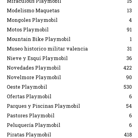
Miraculous Playmobil
15
Modelismo Maquetas
13
Mongoles Playmobil
4
Motos Playmobil
91
Mountain Bike Playmobil
1
Museo historico militar valencia
31
Nieve y Esquí Playmobil
36
Novedades Playmobil
422
Novelmore Playmobil
90
Oeste Playmobil
530
Ofertas Playmobil
6
Parques y Piscinas Playmobil
54
Pastores Playmobil
6
Peluquería Playmobil
6
Piratas Playmobil
418