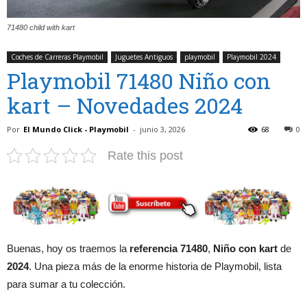
71480 child with kart
Coches de Carreras Playmobil
Juguetes Antiguos
playmobil
Playmobil 2024
Playmobil 71480 Niño con
kart – Novedades 2024
Por
El Mundo Click - Playmobil
-
junio 3, 2026
68
0
Rate this post
Buenas, hoy os traemos la
referencia 71480
,
Niño con kart
de
2024
. Una pieza más de la enorme historia de Playmobil, lista
para sumar a tu colección.