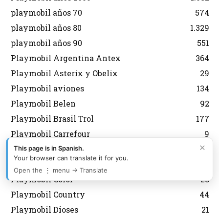
playmobil años 70
574
playmobil años 80
1.329
playmobil años 90
551
Playmobil Argentina Antex
364
Playmobil Asterix y Obelix
29
Playmobil aviones
134
Playmobil Belen
92
Playmobil Brasil Trol
177
Playmobil Carrefour
9
×
Playmobil City
599
This page is in Spanish.
Your browser can translate it for you.
Playmobil Coleccionista
114
Open the ⋮ menu → Translate
Playmobil Color
28
Playmobil Country
44
Playmobil Dioses
21