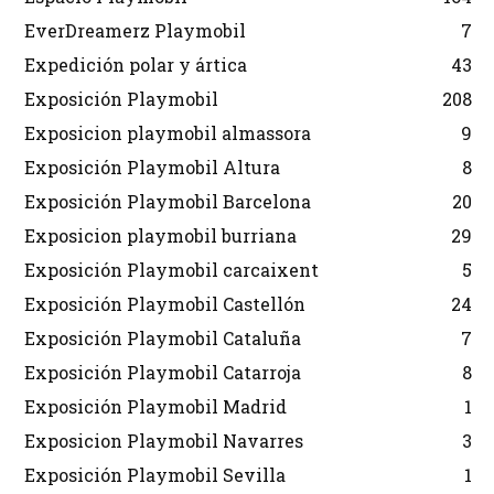
EverDreamerz Playmobil
7
Expedición polar y ártica
43
Exposición Playmobil
208
Exposicion playmobil almassora
9
Exposición Playmobil Altura
8
Exposición Playmobil Barcelona
20
Exposicion playmobil burriana
29
Exposición Playmobil carcaixent
5
Exposición Playmobil Castellón
24
Exposición Playmobil Cataluña
7
Exposición Playmobil Catarroja
8
Exposición Playmobil Madrid
1
Exposicion Playmobil Navarres
3
Exposición Playmobil Sevilla
1