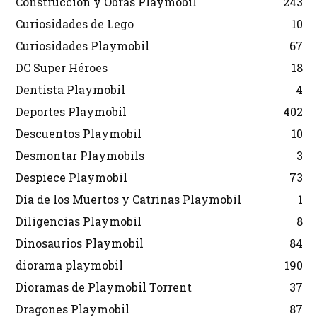
Construcción y Obras Playmobil
243
Curiosidades de Lego
10
Curiosidades Playmobil
67
DC Super Héroes
18
Dentista Playmobil
4
Deportes Playmobil
402
Descuentos Playmobil
10
Desmontar Playmobils
3
Despiece Playmobil
73
Día de los Muertos y Catrinas Playmobil
1
Diligencias Playmobil
8
Dinosaurios Playmobil
84
diorama playmobil
190
Dioramas de Playmobil Torrent
37
Dragones Playmobil
87