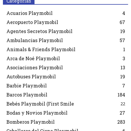
Categorias
Acuarios Playmobil
4
Aeropuerto Playmobil
67
Agentes Secretos Playmobil
19
Ambulancias Playmobil
57
Animals & Friends Playmobil
1
Arca de Noé Playmobil
3
Asociaciones Playmobil
13
Autobuses Playmobil
19
Barbie Playmobil
7
Barcos Playmobil
184
Bebés Playmobil (First Smile
22
Bodas y Novios Playmobil
27
Bomberos Playmobil
283
Caballeros del Cisne Playmobil
6