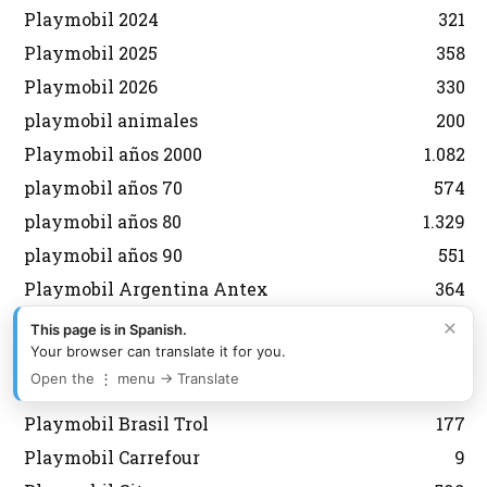
Playmobil 2024
321
Playmobil 2025
358
Playmobil 2026
330
playmobil animales
200
Playmobil años 2000
1.082
playmobil años 70
574
playmobil años 80
1.329
playmobil años 90
551
Playmobil Argentina Antex
364
Playmobil Asterix y Obelix
29
×
This page is in Spanish.
Your browser can translate it for you.
Playmobil aviones
134
Open the ⋮ menu → Translate
Playmobil Belen
92
Playmobil Brasil Trol
177
Playmobil Carrefour
9