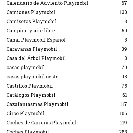
Calendario de Adviento Playmobil
67
Camiones Playmobil
130
Camisetas Playmobil
3
Camping y aire libre
50
Canal Playmobil Español
5
Caravanas Playmobil
39
Casa del Árbol Playmobil
3
casas playmobil
70
casas playmobil oeste
13
Castillos Playmobil
78
Catálogos Playmobil
61
Cazafantasmas Playmobil
117
Circo Playmobil
105
Coches de Carreras Playmobil
119
Coches Playmobil
283