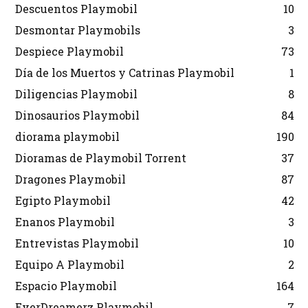
Descuentos Playmobil
10
Desmontar Playmobils
3
Despiece Playmobil
73
Día de los Muertos y Catrinas Playmobil
1
Diligencias Playmobil
8
Dinosaurios Playmobil
84
diorama playmobil
190
Dioramas de Playmobil Torrent
37
Dragones Playmobil
87
Egipto Playmobil
42
Enanos Playmobil
3
Entrevistas Playmobil
10
Equipo A Playmobil
2
Espacio Playmobil
164
EverDreamerz Playmobil
7