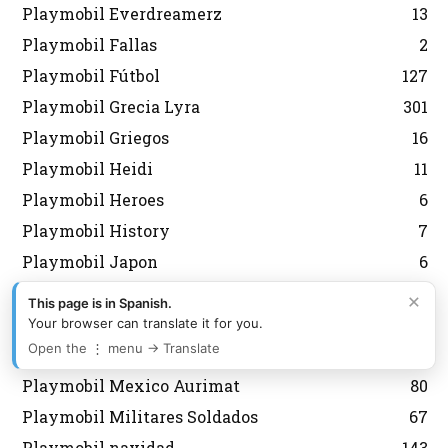
Playmobil Everdreamerz
13
Playmobil Fallas
2
Playmobil Fútbol
127
Playmobil Grecia Lyra
301
Playmobil Griegos
16
Playmobil Heidi
11
Playmobil Heroes
6
Playmobil History
7
Playmobil Japon
6
Playmobil Korea
43
×
This page is in Spanish.
Playmobil Magic
8
Your browser can translate it for you.
Open the ⋮ menu → Translate
Playmobil medieval
12
Playmobil Mexico Aurimat
80
Playmobil Militares Soldados
67
Playmobil navidad
143