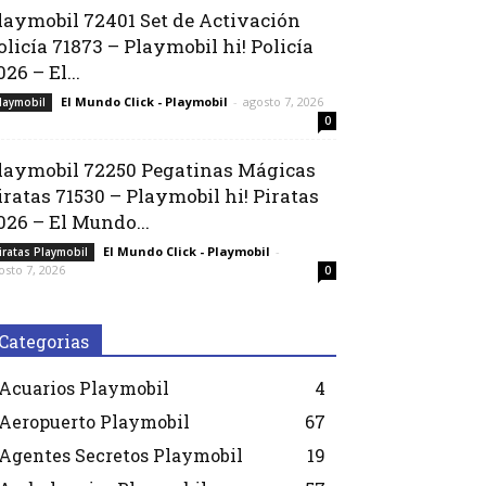
laymobil 72401 Set de Activación
olicía 71873 – Playmobil hi! Policía
026 – El...
El Mundo Click - Playmobil
-
agosto 7, 2026
laymobil
0
laymobil 72250 Pegatinas Mágicas
iratas 71530 – Playmobil hi! Piratas
026 – El Mundo...
El Mundo Click - Playmobil
-
iratas Playmobil
osto 7, 2026
0
Categorias
Acuarios Playmobil
4
Aeropuerto Playmobil
67
Agentes Secretos Playmobil
19