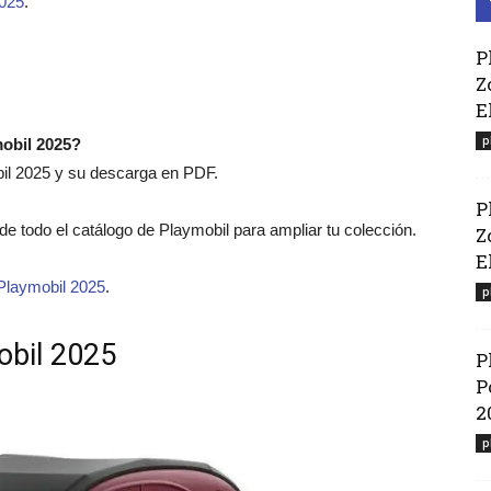
2025
.
P
Z
E
p
mobil 2025?
bil 2025 y su descarga en PDF.
P
o de todo el catálogo de Playmobil para ampliar tu colección.
Z
El
Playmobil 2025
.
p
obil 2025
P
P
2
p