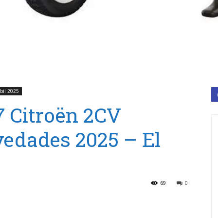
bil 2025
7 Citroën 2CV
edades 2025 – El
69
0