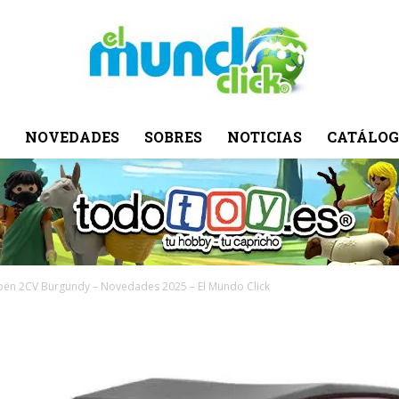
NOVEDADES
SOBRES
NOTICIAS
CATÁLOG
El
Mundo
roën 2CV Burgundy – Novedades 2025 – El Mundo Click
Click