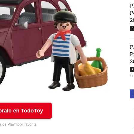
P
P
2
p
P
P
2
P
ag
ralo en TodoToy
a de Playmobil favorita