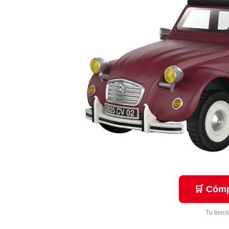
🛒 Cómp
Tu tiend