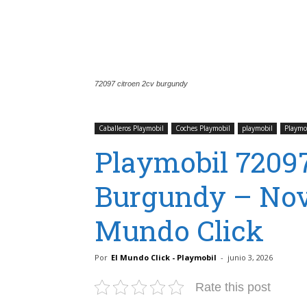
72097 citroen 2cv burgundy
Caballeros Playmobil
Coches Playmobil
playmobil
Playmo
Playmobil 7209
Burgundy – Nov
Mundo Click
Por
El Mundo Click - Playmobil
-
junio 3, 2026
Rate this post