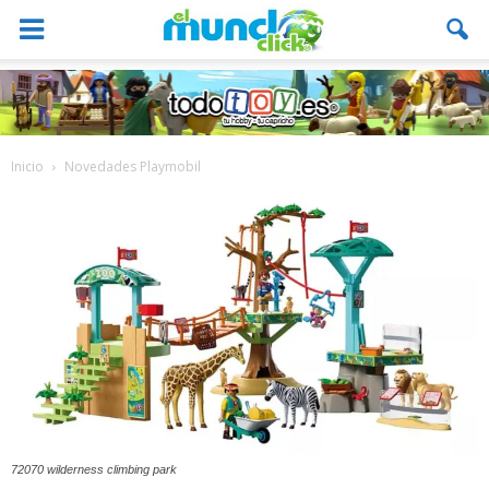
Inicio
Novedades Playmobil
72070 wilderness climbing park