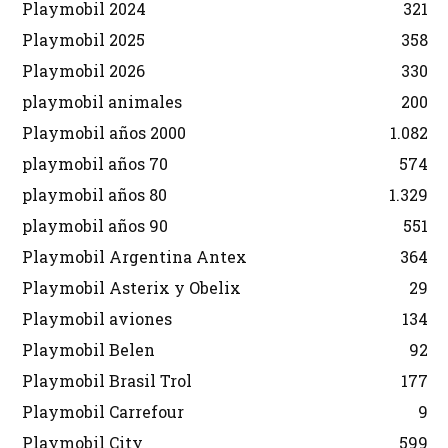
Playmobil 2024
321
Playmobil 2025
358
Playmobil 2026
330
playmobil animales
200
Playmobil años 2000
1.082
playmobil años 70
574
playmobil años 80
1.329
playmobil años 90
551
Playmobil Argentina Antex
364
Playmobil Asterix y Obelix
29
Playmobil aviones
134
Playmobil Belen
92
Playmobil Brasil Trol
177
Playmobil Carrefour
9
Playmobil City
599