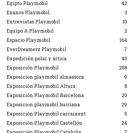
Egipto Playmobil
42
Enanos Playmobil
3
Entrevistas Playmobil
10
Equipo A Playmobil
2
Espacio Playmobil
164
EverDreamerz Playmobil
7
Expedición polar y ártica
43
Exposición Playmobil
208
Exposicion playmobil almassora
9
Exposición Playmobil Altura
8
Exposición Playmobil Barcelona
20
Exposicion playmobil burriana
29
Exposición Playmobil carcaixent
5
Exposición Playmobil Castellón
24
Exposición Playmobil Cataluña
7