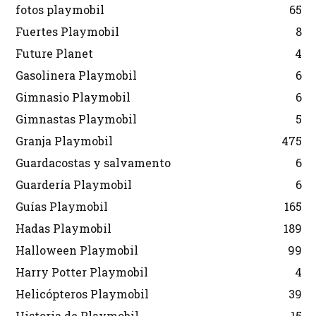
fotos playmobil
65
Fuertes Playmobil
8
Future Planet
4
Gasolinera Playmobil
6
Gimnasio Playmobil
6
Gimnastas Playmobil
5
Granja Playmobil
475
Guardacostas y salvamento
6
Guardería Playmobil
6
Guías Playmobil
165
Hadas Playmobil
189
Halloween Playmobil
99
Harry Potter Playmobil
4
Helicópteros Playmobil
39
Historia de Playmobil
15