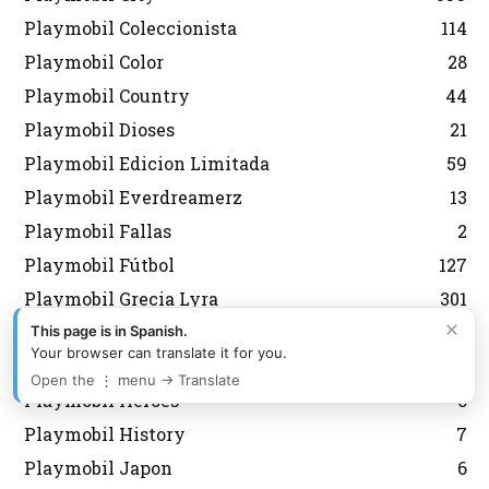
Playmobil Coleccionista
114
Playmobil Color
28
Playmobil Country
44
Playmobil Dioses
21
Playmobil Edicion Limitada
59
Playmobil Everdreamerz
13
Playmobil Fallas
2
Playmobil Fútbol
127
Playmobil Grecia Lyra
301
×
Playmobil Griegos
16
This page is in Spanish.
Your browser can translate it for you.
Playmobil Heidi
11
Open the ⋮ menu → Translate
Playmobil Heroes
6
Playmobil History
7
Playmobil Japon
6