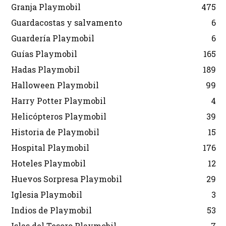
Granja Playmobil
475
Guardacostas y salvamento
6
Guardería Playmobil
6
Guías Playmobil
165
Hadas Playmobil
189
Halloween Playmobil
99
Harry Potter Playmobil
4
Helicópteros Playmobil
39
Historia de Playmobil
15
Hospital Playmobil
176
Hoteles Playmobil
12
Huevos Sorpresa Playmobil
29
Iglesia Playmobil
3
Indios de Playmobil
53
Islas del Tesoro Playmobil
7