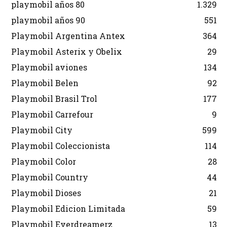
playmobil años 80
1.329
playmobil años 90
551
Playmobil Argentina Antex
364
Playmobil Asterix y Obelix
29
Playmobil aviones
134
Playmobil Belen
92
Playmobil Brasil Trol
177
Playmobil Carrefour
9
Playmobil City
599
Playmobil Coleccionista
114
Playmobil Color
28
Playmobil Country
44
Playmobil Dioses
21
Playmobil Edicion Limitada
59
Playmobil Everdreamerz
13