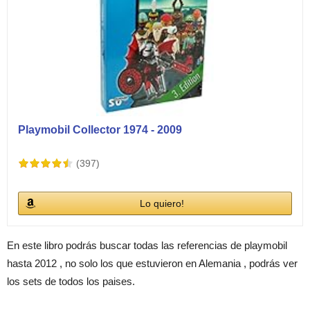
Playmobil Collector 1974 - 2009
(397)
Lo quiero!
En este libro podrás buscar todas las referencias de playmobil
hasta 2012 , no solo los que estuvieron en Alemania , podrás ver
los sets de todos los paises.