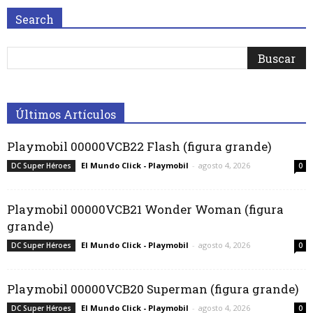
Search
Últimos Artículos
Playmobil 00000VCB22 Flash (figura grande)
El Mundo Click - Playmobil
-
agosto 4, 2026
DC Super Héroes
0
Playmobil 00000VCB21 Wonder Woman (figura
grande)
El Mundo Click - Playmobil
-
agosto 4, 2026
DC Super Héroes
0
Playmobil 00000VCB20 Superman (figura grande)
El Mundo Click - Playmobil
-
agosto 4, 2026
DC Super Héroes
0