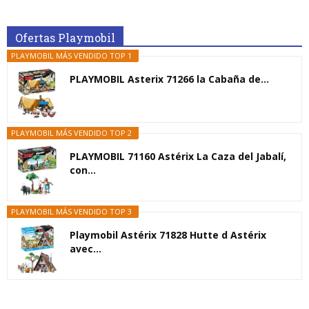
Ofertas Playmobil
PLAYMOBIL MÁS VENDIDO TOP 1
PLAYMOBIL Asterix 71266 la Cabaña de...
PLAYMOBIL MÁS VENDIDO TOP 2
PLAYMOBIL 71160 Astérix La Caza del Jabalí,
con...
PLAYMOBIL MÁS VENDIDO TOP 3
Playmobil Astérix 71828 Hutte d Astérix
avec...