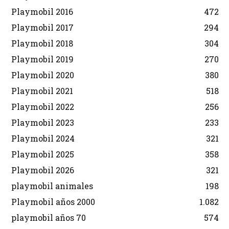
Playmobil 2016
472
Playmobil 2017
294
Playmobil 2018
304
Playmobil 2019
270
Playmobil 2020
380
Playmobil 2021
518
Playmobil 2022
256
Playmobil 2023
233
Playmobil 2024
321
Playmobil 2025
358
Playmobil 2026
321
playmobil animales
198
Playmobil años 2000
1.082
playmobil años 70
574