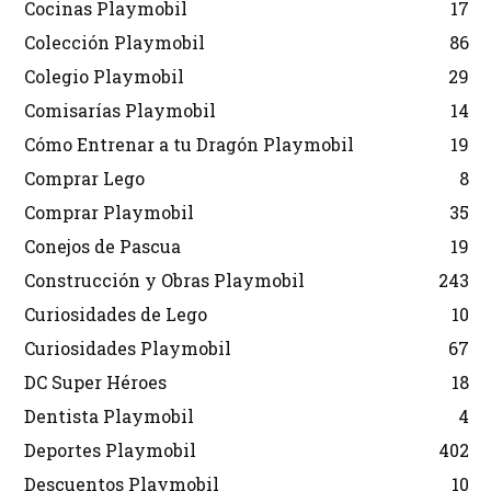
Cocinas Playmobil
17
Colección Playmobil
86
Colegio Playmobil
29
Comisarías Playmobil
14
Cómo Entrenar a tu Dragón Playmobil
19
Comprar Lego
8
Comprar Playmobil
35
Conejos de Pascua
19
Construcción y Obras Playmobil
243
Curiosidades de Lego
10
Curiosidades Playmobil
67
DC Super Héroes
18
Dentista Playmobil
4
Deportes Playmobil
402
Descuentos Playmobil
10