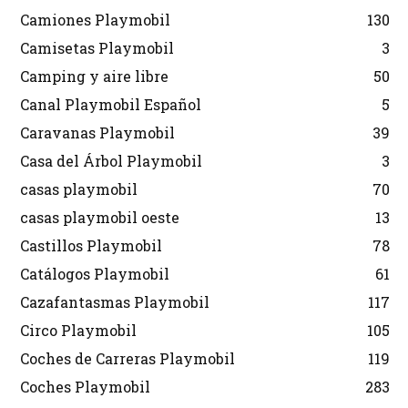
Camiones Playmobil
130
Camisetas Playmobil
3
Camping y aire libre
50
Canal Playmobil Español
5
Caravanas Playmobil
39
Casa del Árbol Playmobil
3
casas playmobil
70
casas playmobil oeste
13
Castillos Playmobil
78
Catálogos Playmobil
61
Cazafantasmas Playmobil
117
Circo Playmobil
105
Coches de Carreras Playmobil
119
Coches Playmobil
283