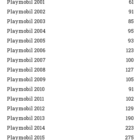
Playmobil 2001
61
Playmobil 2002
91
Playmobil 2003
85
Playmobil 2004
95
Playmobil 2005
93
Playmobil 2006
123
Playmobil 2007
100
Playmobil 2008
127
Playmobil 2009
105
Playmobil 2010
91
Playmobil 2011
102
Playmobil 2012
129
Playmobil 2013
190
Playmobil 2014
223
Playmobil 2015
275