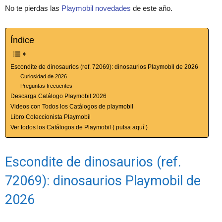
No te pierdas las
Playmobil novedades
de este año.
Índice
Escondite de dinosaurios (ref. 72069): dinosaurios Playmobil de 2026
Curiosidad de 2026
Preguntas frecuentes
Descarga Catálogo Playmobil 2026
Videos con Todos los Catálogos de playmobil
Libro Coleccionista Playmobil
Ver todos los Catálogos de Playmobil ( pulsa aquí )
Escondite de dinosaurios (ref.
72069): dinosaurios Playmobil de
2026