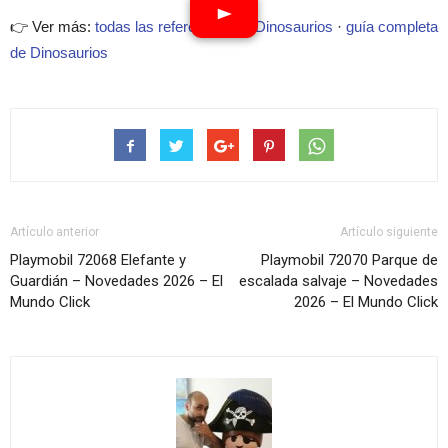
👉 Ver más:
todas las referencias de Dinosaurios
·
guía completa
de Dinosaurios
Artículo anterior
Artículo siguiente
Playmobil 72068 Elefante y
Playmobil 72070 Parque de
Guardián – Novedades 2026 – El
escalada salvaje – Novedades
Mundo Click
2026 – El Mundo Click