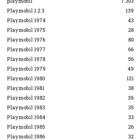
playmobil
7.303
Playmobil 1.2.3
139
Playmobil 1974
43
Playmobil 1975
28
Playmobil 1976
80
Playmobil 1977
66
Playmobil 1978
56
Playmobil 1979
49
Playmobil 1980
121
Playmobil 1981
38
Playmobil 1982
39
Playmobil 1983
35
Playmobil 1984
33
Playmobil 1985
26
Playmobil 1986
32