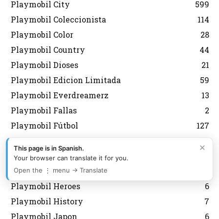
Playmobil City
599
Playmobil Coleccionista
114
Playmobil Color
28
Playmobil Country
44
Playmobil Dioses
21
Playmobil Edicion Limitada
59
Playmobil Everdreamerz
13
Playmobil Fallas
2
Playmobil Fútbol
127
Playmobil Grecia Lyra
301
×
This page is in Spanish.
Playmobil Griegos
16
Your browser can translate it for you.
Playmobil Heidi
11
Open the ⋮ menu → Translate
Playmobil Heroes
6
Playmobil History
7
Playmobil Japon
6